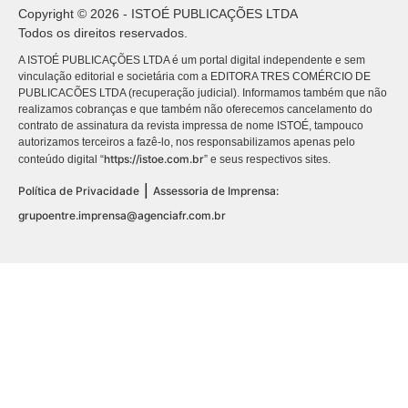
Copyright © 2026 - ISTOÉ PUBLICAÇÕES LTDA
Todos os direitos reservados.
A ISTOÉ PUBLICAÇÕES LTDA é um portal digital independente e sem
vinculação editorial e societária com a EDITORA TRES COMÉRCIO DE
PUBLICACÕES LTDA (recuperação judicial). Informamos também que não
realizamos cobranças e que também não oferecemos cancelamento do
contrato de assinatura da revista impressa de nome ISTOÉ, tampouco
autorizamos terceiros a fazê-lo, nos responsabilizamos apenas pelo
https://istoe.com.br
conteúdo digital “
” e seus respectivos sites.
|
Política de Privacidade
Assessoria de Imprensa:
grupoentre.imprensa@agenciafr.com.br