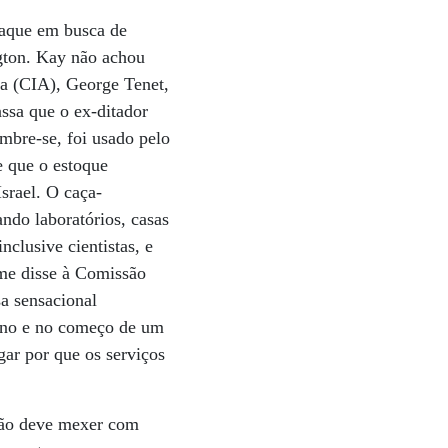
raque em busca de
gton. Kay não achou
cia (CIA), George Tenet,
ssa que o ex-ditador
mbre-se, foi usado pelo
e que o estoque
Israel. O caça-
ndo laboratórios, casas
nclusive cientistas, e
me disse à Comissão
a sensacional
cano e no começo de um
gar por que os serviços
 não deve mexer com