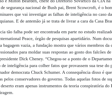
so é Milton Bearden, chefe do Diretório Soviético da CIA n
 de segurança nacional de Bush pai, Brent Scowcroft, é o ho
minares que vai investigar as falhas de inteligência no caso d
quianas. E de antemão já se trata de livrar a cara da Casa Bra
ncia tão falha pode ser encontrada em parte no estudo realiza
ternational Peace, órgão de pesquisas apartidário. Num doc
a bagagem vazia, a fundação mostra que vários membros da
ressionados para moldar suas respostas ao gosto dos falcões d
e-presidente Dick Cheney. “Chegou-se a ponto de o Departame
o de inteligência para colher fatos que provassem sua tese do 
nador democrata Chuck Schumer. A consequência disso é que 
as pelos conservadores do governo. Todas aquelas fotos de s
 deserto eram apenas instrumentos da teoria conspiratória do 
miragem.