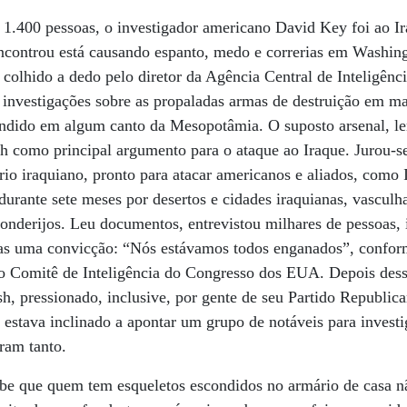
1.400 pessoas, o investigador americano David Key foi ao I
ncontrou está causando espanto, medo e correrias em Washin
a colhido a dedo pelo diretor da Agência Central de Inteligên
investigações sobre as propaladas armas de destruição em ma
ndido em algum canto da Mesopotâmia. O suposto arsenal, le
 como principal argumento para o ataque ao Iraque. Jurou-s
ório iraquiano, pronto para atacar americanos e aliados, como 
urante sete meses por desertos e cidades iraquianas, vasculha
conderijos. Leu documentos, entrevistou milhares de pessoas, i
as uma convicção: “Nós estávamos todos enganados”, confor
do Comitê de Inteligência do Congresso dos EUA. Depois dess
sh, pressionado, inclusive, por gente de seu Partido Republi
e estava inclinado a apontar um grupo de notáveis para investi
aram tanto.
sabe que quem tem esqueletos escondidos no armário de casa