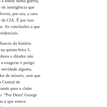
o a entrar numa guerra,
de inteligência que
vrou, por ora, a cara
 da CIA. É por isso
da. As conclusões a que
sidenciais.
iascos da história
na quinta-feira 5,
bora o ditador não
a a exagerar o perigo
a novidade alguma.
dor de mísseis, sem que
a Central de
rando para o clube
so. “Por Deus! George
a o que estava