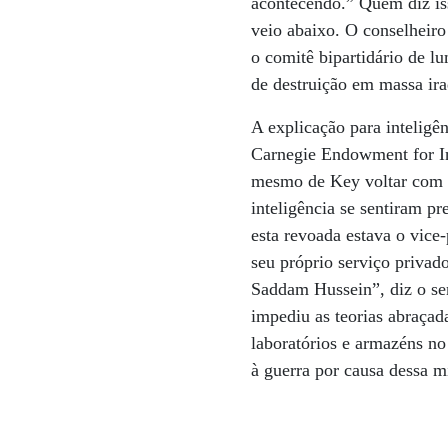
acontecendo.” Quem diz is
veio abaixo. O conselheiro
o comitê bipartidário de lu
de destruição em massa ira
A explicação para inteligê
Carnegie Endowment for In
mesmo de Key voltar com 
inteligência se sentiram p
esta revoada estava o vic
seu próprio serviço privad
Saddam Hussein”, diz o se
impediu as teorias abraçad
laboratórios e armazéns no
à guerra por causa dessa 