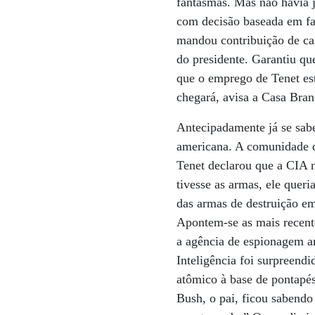
fantasmas. Mas não havia j
com decisão baseada em fa
mandou contribuição de cam
do presidente. Garantiu qu
que o emprego de Tenet est
chegará, avisa a Casa Bran
Antecipadamente já se sabe
americana. A comunidade de
Tenet declarou que a CIA 
tivesse as armas, ele queri
das armas de destruição e
Apontem-se as mais recente
a agência de espionagem am
Inteligência foi surpreend
atômico à base de pontapés
Bush, o pai, ficou sabend