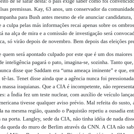
eito de se safar desta: o país exige saber como foi convencid
lsas premissas. Kay, 63 anos, um conservador da comunidade 
panha para Bush antes mesmo de ele anunciar candidatura, li
e a culpa pelas más informações recai apenas sobre os ombros
á na alça de mira e a comissão de investigação será convoca
ca, só virão depois de novembro. Bem depois das eleições pre
 quem será apontado culpado por este que é um dos maiores f
 inteligência pagará o pato, imagina-se, sozinha. Tanto que, 
nunca disse que Saddam era “uma ameaça iminente” e que, em
a tê-las. Tenet disse ainda que a agência nunca foi pressionad
m massa iraquianas. Que a CIA é incompetente, não represent
s: a Índia fez um teste nuclear, com auxílio de veículo lança
ericana tivesse qualquer aviso prévio. Mal refeita do susto, 
ida na mesma região, quando o Paquistão repetiu a ousadia ent
 na porta. Langley, sede da CIA, não tinha idéia de nada dis
o da queda do muro de Berlim através da CNN. A CIA não sabi