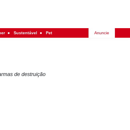
her
Sustentável
Pet
Anuncie
armas de destruição