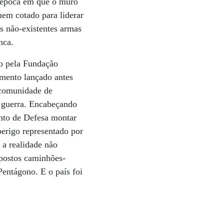
a época em que o muro
mem cotado para liderar
as não-existentes armas
nca.
do pela Fundação
umento lançado antes
 comunidade de
e guerra. Encabeçando
nto de Defesa montar
perigo representado por
a realidade não
upostos caminhões-
Pentágono. E o país foi