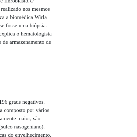
e fibroblasto.O
é realizado nos mesmos
ica a biomédica Wirla
se fosse uma biópsia.
 explica o hematologista
co de armazenamento de
196 graus negativos.
ra composto por vários
ivamente maior, são
(sulco nasogeniano).
rcas do envelhecimento.