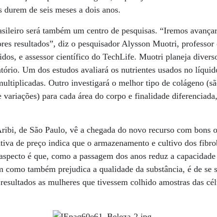
s durem de seis meses a dois anos.
asileiro será também um centro de pesquisas. “Iremos avançar
ores resultados”, diz o pesquisador Alysson Muotri, professor
idos, e assessor científico do TechLife. Muotri planeja diver
tório. Um dos estudos avaliará os nutrientes usados no líquid
ultiplicadas. Outro investigará o melhor tipo de colágeno (s
 variações) para cada área do corpo e finalidade diferenciada
ribi, de São Paulo, vê a chegada do novo recurso com bons 
iva de preço indica que o armazenamento e cultivo dos fibrob
aspecto é que, como a passagem dos anos reduz a capacidade 
m como também prejudica a qualidade da substância, é de se 
esultados as mulheres que tivessem colhido amostras das cél