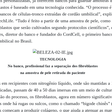
s personalizadas, já oferecem bancos para guardar amostras d
astos é baseado em uma tecnologia conhecida. “O processo 
bancos de células-tronco extraídas de cordão umbilical”, expl
chLife. “Tudo é feito a partir de uma amostra de pele, como 
blastos que serão cultivados segundo protocolos científicos”,
es, diretor do banco e fundador do CordCell, o primeiro ban
bilical no Brasil.
TECNOLOGIA
No banco, profissional faz a separação dos fibroblastos
na amostra de pele retirada do paciente
 em recipientes com nitrogênio líquido, onde são mantidas a 
licadas, passam de 40 a 50 dias imersas em um meio de cultu
ação do processo, os fibroblastos, agora em número significat
ais onde há rugas ou sulcos, como o chamado “bigode chinês” 
as começam a produzir colágeno, o que ajuda a atenuar as ma