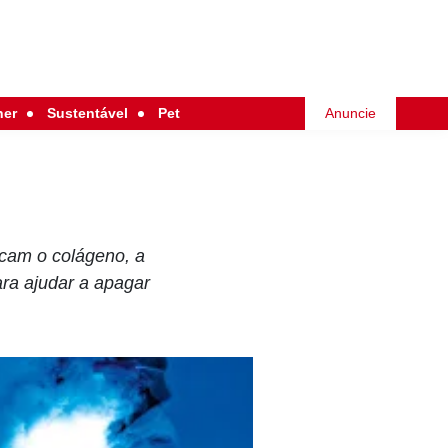
her
Sustentável
Pet
Anuncie
icam o colágeno, a
ara ajudar a apagar