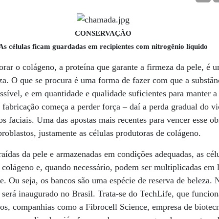
CONSERVAÇÃO
As células ficam guardadas em recipientes com nitrogênio líquido
orar o colágeno, a proteína que garante a firmeza da pele, é 
eza. O que se procura é uma forma de fazer com que a substân
sível, e em quantidade e qualidade suficientes para manter a 
 fabricação começa a perder força – daí a perda gradual do vi
os faciais. Uma das apostas mais recentes para vencer esse ob
broblastos, justamente as células produtoras de colágeno.
traídas da pele e armazenadas em condições adequadas, as cé
colágeno e, quando necessário, podem ser multiplicadas em l
e. Ou seja, os bancos são uma espécie de reserva de beleza.
 será inaugurado no Brasil. Trata-se do TechLife, que funcio
os, companhias como a Fibrocell Science, empresa de biotec