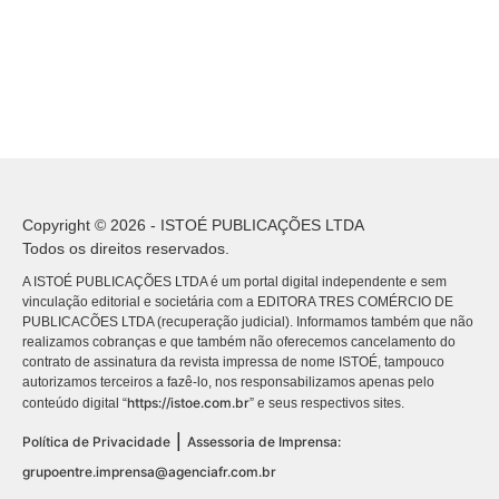
Copyright © 2026 - ISTOÉ PUBLICAÇÕES LTDA
Todos os direitos reservados.
A ISTOÉ PUBLICAÇÕES LTDA é um portal digital independente e sem
vinculação editorial e societária com a EDITORA TRES COMÉRCIO DE
PUBLICACÕES LTDA (recuperação judicial). Informamos também que não
realizamos cobranças e que também não oferecemos cancelamento do
contrato de assinatura da revista impressa de nome ISTOÉ, tampouco
autorizamos terceiros a fazê-lo, nos responsabilizamos apenas pelo
https://istoe.com.br
conteúdo digital “
” e seus respectivos sites.
|
Política de Privacidade
Assessoria de Imprensa:
grupoentre.imprensa@agenciafr.com.br