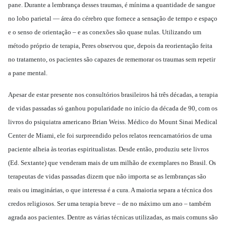
pane. Durante a lembrança desses traumas, é mínima a quantidade de sangue
no lobo parietal — área do cérebro que fornece a sensação de tempo e espaço
e o senso de orientação – e as conexões são quase nulas. Utilizando um
método próprio de terapia, Peres observou que, depois da reorientação feita
no tratamento, os pacientes são capazes de rememorar os traumas sem repetir
a pane mental.
Apesar de estar presente nos consultórios brasileiros há três décadas, a terapia
de vidas passadas só ganhou popularidade no início da década de 90, com os
livros do psiquiatra americano Brian Weiss. Médico do Mount Sinai Medical
Center de Miami, ele foi surpreendido pelos relatos reencarnatórios de uma
paciente alheia às teorias espiritualistas. Desde então, produziu sete livros
(Ed. Sextante) que venderam mais de um milhão de exemplares no Brasil. Os
terapeutas de vidas passadas dizem que não importa se as lembranças são
reais ou imaginárias, o que interessa é a cura. A maioria separa a técnica dos
credos religiosos. Ser uma terapia breve – de no máximo um ano – também
agrada aos pacientes. Dentre as várias técnicas utilizadas, as mais comuns são