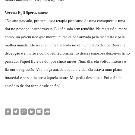
Verena Egli Spera,
dentista
“No ano passado, procurei essa terapia por causa de uma enxaqueca e uma
dor no pescoço insuportáveis. Eu não saía sem remédio. Na regressão, me vi
como um jovem rico que morreu numa cilada armada pela madrasta e pela
mulher amada. Ele recebeu uma flechada no olho, no lado da dor. Revivi a
decepção e a morte e com o redirecionamento dessas emoções deixei-as lá no
passado. Fiquei livre da dor por cinco meses. Num dia, ela voltou intensa e
fiz outra regressão. Vi a moça amada daquela vida. Ela estava num plano
imaterial e se sentia presa àquela morte. Me pedia desculpas. Foi o único
episódio de dor forte desde então”