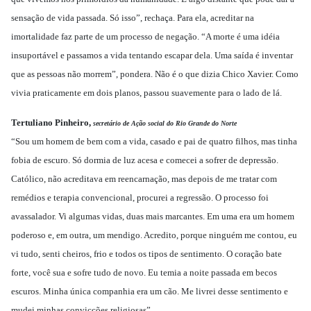
sensação de vida passada. Só isso”, rechaça. Para ela, acreditar na
imortalidade faz parte de um processo de negação. “A morte é uma idéia
insuportável e passamos a vida tentando escapar dela. Uma saída é inventar
que as pessoas não morrem”, pondera. Não é o que dizia Chico Xavier. Como
vivia praticamente em dois planos, passou suavemente para o lado de lá.
Tertuliano Pinheiro,
secretário de Ação social do Rio Grande do Norte
“Sou um homem de bem com a vida, casado e pai de quatro filhos, mas tinha
fobia de escuro. Só dormia de luz acesa e comecei a sofrer de depressão.
Católico, não acreditava em reencarnação, mas depois de me tratar com
remédios e terapia convencional, procurei a regressão. O processo foi
avassalador. Vi algumas vidas, duas mais marcantes. Em uma era um homem
poderoso e, em outra, um mendigo. Acredito, porque ninguém me contou, eu
vi tudo, senti cheiros, frio e todos os tipos de sentimento. O coração bate
forte, você sua e sofre tudo de novo. Eu temia a noite passada em becos
escuros. Minha única companhia era um cão. Me livrei desse sentimento e
mudei minhas convicções religiosas”