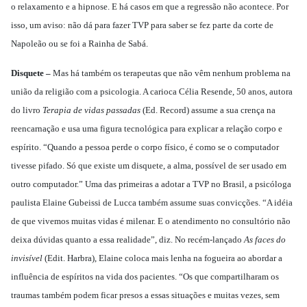
o relaxamento e a hipnose. E há casos em que a regressão não acontece. Por
isso, um aviso: não dá para fazer TVP para saber se fez parte da corte de
Napoleão ou se foi a Rainha de Sabá.
Disquete –
Mas há também os terapeutas que não vêm nenhum problema na
união da religião com a psicologia. A carioca Célia Resende, 50 anos, autora
do livro
Terapia de vidas passadas
(Ed. Record) assume a sua crença na
reencarnação e usa uma figura tecnológica para explicar a relação corpo e
espírito. “Quando a pessoa perde o corpo físico, é como se o computador
tivesse pifado. Só que existe um disquete, a alma, possível de ser usado em
outro computador.” Uma das primeiras a adotar a TVP no Brasil, a psicóloga
paulista Elaine Gubeissi de Lucca também assume suas convicções. “A idéia
de que vivemos muitas vidas é milenar. E o atendimento no consultório não
deixa dúvidas quanto a essa realidade”, diz. No recém-lançado
As faces do
invisível
(Edit. Harbra), Elaine coloca mais lenha na fogueira ao abordar a
influência de espíritos na vida dos pacientes. “Os que compartilharam os
traumas também podem ficar presos a essas situações e muitas vezes, sem