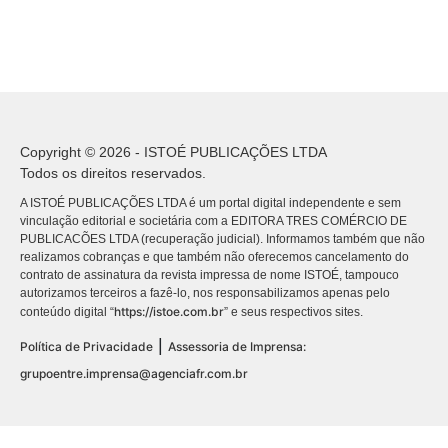
Copyright © 2026 - ISTOÉ PUBLICAÇÕES LTDA
Todos os direitos reservados.
A ISTOÉ PUBLICAÇÕES LTDA é um portal digital independente e sem
vinculação editorial e societária com a EDITORA TRES COMÉRCIO DE
PUBLICACÕES LTDA (recuperação judicial). Informamos também que não
realizamos cobranças e que também não oferecemos cancelamento do
contrato de assinatura da revista impressa de nome ISTOÉ, tampouco
autorizamos terceiros a fazê-lo, nos responsabilizamos apenas pelo
https://istoe.com.br
conteúdo digital “
” e seus respectivos sites.
|
Política de Privacidade
Assessoria de Imprensa:
grupoentre.imprensa@agenciafr.com.br