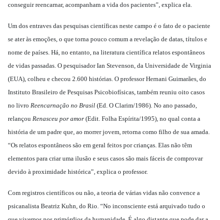
conseguir reencarnar, acompanham a vida dos pacientes”, explica ela.
Um dos entraves das pesquisas científicas neste campo é o fato de o paciente
se ater às emoções, o que torna pouco comum a revelação de datas, títulos e
nome de países. Há, no entanto, na literatura científica relatos espontâneos
de vidas passadas. O pesquisador Ian Stevenson, da Universidade de Virginia
(EUA), colheu e checou 2.600 histórias. O professor Hernani Guimarães, do
Instituto Brasileiro de Pesquisas Psicobiofísicas, também reuniu oito casos
no livro
Reencarnação no Brasil
(Ed. O Clarim/1986). No ano passado,
relançou
Renasceu por amor
(Edit. Folha Espírita/1995), no qual conta a
história de um padre que, ao morrer jovem, retorna como filho de sua amada.
“Os relatos espontâneos são em geral feitos por crianças. Elas não têm
elementos para criar uma ilusão e seus casos são mais fáceis de comprovar
devido à proximidade histórica”, explica o professor.
Com registros científicos ou não, a teoria de várias vidas não convence a
psicanalista Beatriz Kuhn, do Rio. “No inconsciente está arquivado tudo o
que vivemos nos primórdios da humanidade. É algo distante que pode dar a