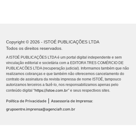
Copyright © 2026 - ISTOÉ PUBLICAÇÕES LTDA
Todos os direitos reservados.
A ISTOÉ PUBLICAÇÕES LTDA é um portal digital independente e sem
vinculação editorial e societária com a EDITORA TRES COMÉRCIO DE
PUBLICACÕES LTDA (recuperação judicial). Informamos também que não
realizamos cobranças e que também não oferecemos cancelamento do
contrato de assinatura da revista impressa de nome ISTOÉ, tampouco
autorizamos terceiros a fazê-lo, nos responsabilizamos apenas pelo
https://istoe.com.br
conteúdo digital “
” e seus respectivos sites.
|
Política de Privacidade
Assessoria de Imprensa:
grupoentre.imprensa@agenciafr.com.br