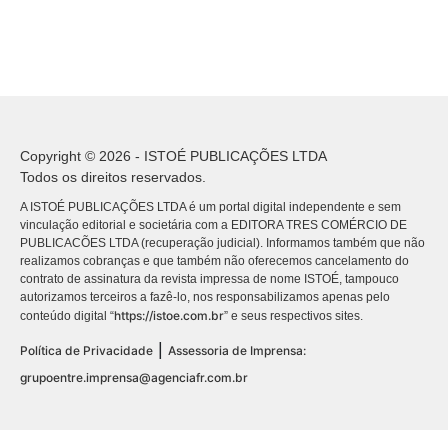
Copyright © 2026 - ISTOÉ PUBLICAÇÕES LTDA
Todos os direitos reservados.
A ISTOÉ PUBLICAÇÕES LTDA é um portal digital independente e sem
vinculação editorial e societária com a EDITORA TRES COMÉRCIO DE
PUBLICACÕES LTDA (recuperação judicial). Informamos também que não
realizamos cobranças e que também não oferecemos cancelamento do
contrato de assinatura da revista impressa de nome ISTOÉ, tampouco
autorizamos terceiros a fazê-lo, nos responsabilizamos apenas pelo
https://istoe.com.br
conteúdo digital “
” e seus respectivos sites.
|
Política de Privacidade
Assessoria de Imprensa:
grupoentre.imprensa@agenciafr.com.br