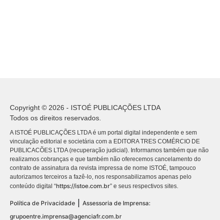
Copyright © 2026 - ISTOÉ PUBLICAÇÕES LTDA
Todos os direitos reservados.
A ISTOÉ PUBLICAÇÕES LTDA é um portal digital independente e sem
vinculação editorial e societária com a EDITORA TRES COMÉRCIO DE
PUBLICACÕES LTDA (recuperação judicial). Informamos também que não
realizamos cobranças e que também não oferecemos cancelamento do
contrato de assinatura da revista impressa de nome ISTOÉ, tampouco
autorizamos terceiros a fazê-lo, nos responsabilizamos apenas pelo
https://istoe.com.br
conteúdo digital “
” e seus respectivos sites.
|
Política de Privacidade
Assessoria de Imprensa:
grupoentre.imprensa@agenciafr.com.br