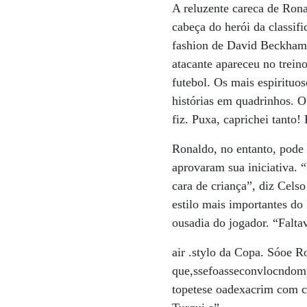
A reluzente careca de Ron
cabeça do herói da classif
fashion de David Beckham 
atacante apareceu no trei
futebol. Os mais espiritu
histórias em quadrinhos. O
fiz. Puxa, caprichei tanto!
Ronaldo, no entanto, pode 
aprovaram sua iniciativa. 
cara de criança”, diz Cel
estilo mais importantes do
ousadia do jogador. “Falta
air .stylo da Copa. Sóoe 
que,ssefoasseconvlocndom
topetese oadexacrim com c