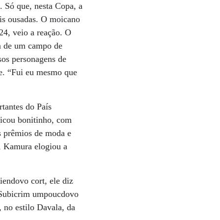
. Só que, nesta Copa, a
mais ousadas. O moicano
24, veio a reação. O
ua de um campo de
sos personagens de
ue. “Fui eu mesmo que
rtantes do País
ficou bonitinho, com
os prêmios de moda e
a, Kamura elogiou a
endovo cort, ele diz
“Subicrim umpoucdovo
no estilo Davala, da