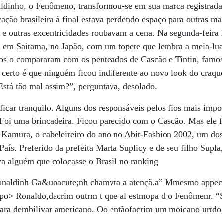
aldinho, o Fenômeno, transformou-se em sua marca registrada
icação brasileira à final estava perdendo espaço para outras 
e outras excentricidades roubavam a cena. Na segunda-feira 
no em Saitama, no Japão, com um topete que lembra a meia-l
osos o compararam com os penteados de Cascão e Tintin, famo
 certo é que ninguém ficou indiferente ao novo look do craq
 Está tão mal assim?”, perguntava, desolado.
ficar tranquilo. Alguns dos responsáveis pelos fios mais impo
“Foi uma brincadeira. Ficou parecido com o Cascão. Mas ele 
so Kamura, o cabeleireiro do ano no Abit-Fashion 2002, um d
 País. Preferido da prefeita Marta Suplicy e de seu filho Supl
va alguém que colocasse o Brasil no ranking
Ronaldinh Ga&uoacute;nh chamvta a atençã.a” Mmesmo appeci
po> Ronaldo,dacrim outrm t que al estmopa d o Fenômenr. 
ara dembilivar americano. Oo entãofacrim um moicano urtdo, 