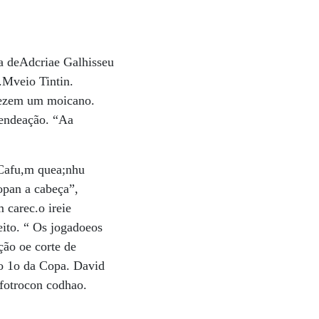
a deAdcriae Galhisseu
.Mveio Tintin.
aezem um moicano.
mendeação. “Aa
lCafu,m quea;nhu
opan a cabeça”,
 carec.o ireie
ito. “ Os jogadoeos
ão oe corte de
o 1o da Copa. David
fotrocon codhao.