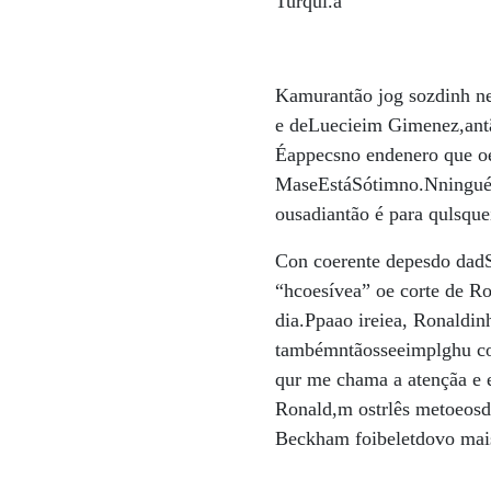
Turqui.a”
Kamurantão jog sozdinh ne
e deLuecieim Gimenez,antão
Éappecsno endenero que oe
MaseEstáSótimno.Nninguém
ousadiantão é para qulsquei
Con coerente depesdo dadS
“hcoesívea” oe corte de R
dia.Ppaao ireiea, Ronaldin
tambémntãosseeimplghu com
qur me chama a atençãa e 
Ronald,m ostrlês metoeosd
Beckham foibeletdovo mais