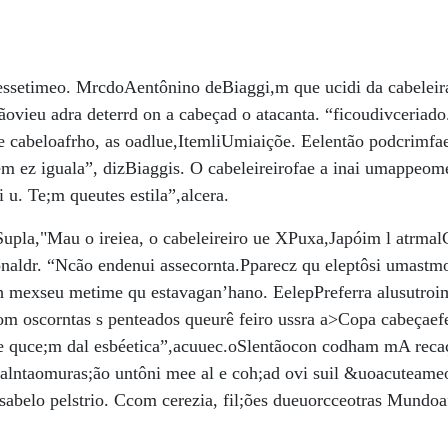
ssetimeo. MrcdoAentônino deBiaggi,m que ucidi da cabeleir
vieu adra deterrd on a cabeçad o atacanta. “ficoudivceriado
 cabeloafrho, as oadlue,ItemliUmiaiçõe. Eelentão podcrimf
 ez iguala”, dizBiaggis. O cabeleireirofae a inai umappeo
 u. Te;m queutes estila”,alcera.
upla,"Mau o ireiea, o cabeleireiro ue XPuxa,Japóim l atrma
onaldr. “Ncão endenui assecornta.Pparecz qu eleptôsi umastm
h mexseu metime qu estavagan’hano. EelepPreferra alusutroim
 oscorntas s penteados queurê feiro ussra a>Copa cabeçaefe
e quce;m dal esbéetica”,acuuec.oSlentãocon codham mA recaç
alntaomuras;ão untôni mee al e coh;ad ovi suil &uoacuteame
abelo pelstrio. Ccom cerezia, fil;ões dueuorcceotras Mundoa