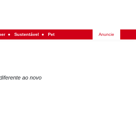
her
Sustentável
Pet
Anuncie
diferente ao novo