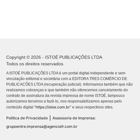
Copyright © 2026 - ISTOÉ PUBLICAÇÕES LTDA
Todos os direitos reservados.
A ISTOÉ PUBLICAÇÕES LTDA é um portal digital independente e sem
vinculação editorial e societária com a EDITORA TRES COMÉRCIO DE
PUBLICACÕES LTDA (recuperação judicial). Informamos também que não
realizamos cobranças e que também não oferecemos cancelamento do
contrato de assinatura da revista impressa de nome ISTOÉ, tampouco
autorizamos terceiros a fazê-lo, nos responsabilizamos apenas pelo
https://istoe.com.br
conteúdo digital “
” e seus respectivos sites.
|
Política de Privacidade
Assessoria de Imprensa:
grupoentre.imprensa@agenciafr.com.br