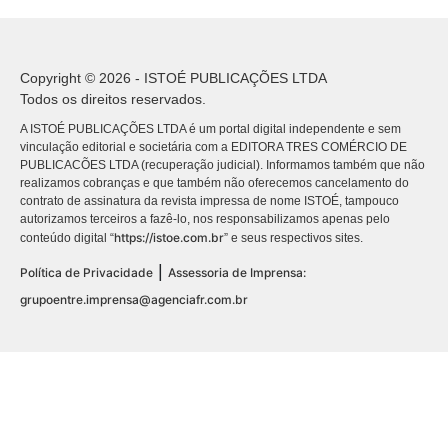
Copyright © 2026 - ISTOÉ PUBLICAÇÕES LTDA
Todos os direitos reservados.
A ISTOÉ PUBLICAÇÕES LTDA é um portal digital independente e sem
vinculação editorial e societária com a EDITORA TRES COMÉRCIO DE
PUBLICACÕES LTDA (recuperação judicial). Informamos também que não
realizamos cobranças e que também não oferecemos cancelamento do
contrato de assinatura da revista impressa de nome ISTOÉ, tampouco
autorizamos terceiros a fazê-lo, nos responsabilizamos apenas pelo
https://istoe.com.br
conteúdo digital “
” e seus respectivos sites.
|
Política de Privacidade
Assessoria de Imprensa:
grupoentre.imprensa@agenciafr.com.br