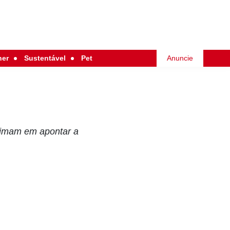
her
Sustentável
Pet
Anuncie
teimam em apontar a