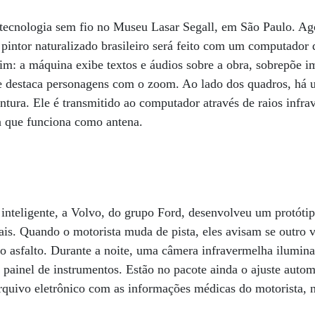
tecnologia sem fio no Museu Lasar Segall, em São Paulo. Ago
 pintor naturalizado brasileiro será feito com um computador 
lim: a máquina exibe textos e áudios sobre a obra, sobrepõe 
 e destaca personagens com o zoom. Ao lado dos quadros, há
intura. Ele é transmitido ao computador através de raios infr
 que funciona como antena.
 inteligente, a Volvo, do grupo Ford, desenvolveu um protóti
rais. Quando o motorista muda de pista, eles avisam se outr
no asfalto. Durante a noite, uma câmera infravermelha ilumina
 painel de instrumentos. Estão no pacote ainda o ajuste autom
rquivo eletrônico com as informações médicas do motorista, n