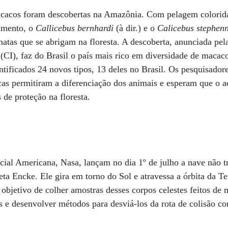
acacos foram descobertas na Amazônia. Com pelagem colorid
imento, o
Callicebus bernhardi
(à dir.) e o
Calicebus stephen
atas que se abrigam na floresta. A descoberta, anunciada pe
 (CI), faz do Brasil o país mais rico em diversidade de maca
ntificados 24 novos tipos, 13 deles no Brasil. Os pesquisado
icas permitiram a diferenciação dos animais e esperam que o 
 de proteção na floresta.
cial Americana, Nasa, lançam no dia 1º de julho a nave não 
ta Encke. Ele gira em torno do Sol e atravessa a órbita da Te
bjetivo de colher amostras desses corpos celestes feitos de m
os e desenvolver métodos para desviá-los da rota de colisão c