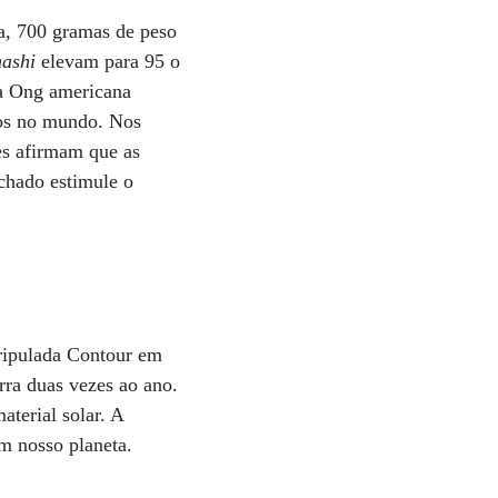
a, 700 gramas de peso
nashi
elevam para 95 o
la Ong americana
cos no mundo. Nos
res afirmam que as
achado estimule o
tripulada Contour em
rra duas vezes ao ano.
aterial solar. A
om nosso planeta.