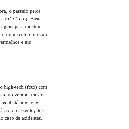
ra, o passeio pelos
de mão (foto). Basta
imagens para mostrar
 um minúsculo chip com
avermelhos e um
po high-tech (foto) com
o veículo vem na mesma
 os obstáculos e os
ático do assento, dos
o caso de acidentes.