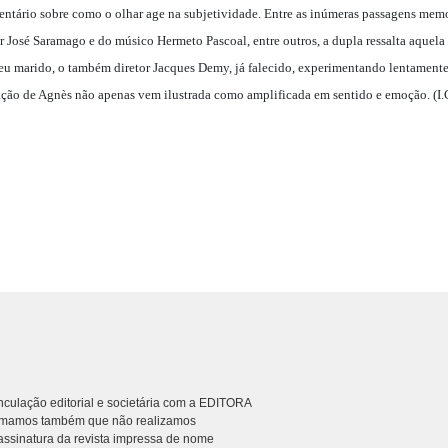
ntário sobre como o olhar age na subjetividade. Entre as inúmeras passagens mem
 José Saramago e do músico Hermeto Pascoal, entre outros, a dupla ressalta aquela 
 seu marido, o também diretor Jacques Demy, já falecido, experimentando lentament
ação de Agnès não apenas vem ilustrada como amplificada em sentido e emoção. (I.
culação editorial e societária com a EDITORA
rmamos também que não realizamos
ssinatura da revista impressa de nome