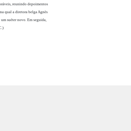
oráveis, reunindo depoimentos
na qual a diretora belga Agnès
e um suéter novo. Em seguida,
C.)