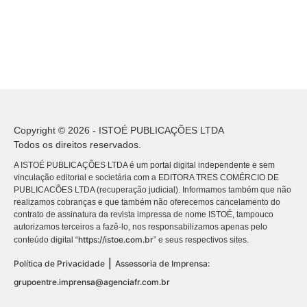
Copyright © 2026 - ISTOÉ PUBLICAÇÕES LTDA
Todos os direitos reservados.
A ISTOÉ PUBLICAÇÕES LTDA é um portal digital independente e sem
vinculação editorial e societária com a EDITORA TRES COMÉRCIO DE
PUBLICACÕES LTDA (recuperação judicial). Informamos também que não
realizamos cobranças e que também não oferecemos cancelamento do
contrato de assinatura da revista impressa de nome ISTOÉ, tampouco
autorizamos terceiros a fazê-lo, nos responsabilizamos apenas pelo
https://istoe.com.br
conteúdo digital “
” e seus respectivos sites.
|
Política de Privacidade
Assessoria de Imprensa:
grupoentre.imprensa@agenciafr.com.br