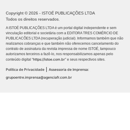
Copyright © 2026 - ISTOÉ PUBLICAÇÕES LTDA
Todos os direitos reservados.
A ISTOÉ PUBLICAÇÕES LTDA é um portal digital independente e sem
vinculação editorial e societária com a EDITORA TRES COMÉRCIO DE
PUBLICACÕES LTDA (recuperação judicial). Informamos também que não
realizamos cobranças e que também não oferecemos cancelamento do
contrato de assinatura da revista impressa de nome ISTOÉ, tampouco
autorizamos terceiros a fazê-lo, nos responsabilizamos apenas pelo
https://istoe.com.br
conteúdo digital “
” e seus respectivos sites.
|
Política de Privacidade
Assessoria de Imprensa:
grupoentre.imprensa@agenciafr.com.br