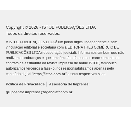
Copyright © 2026 - ISTOÉ PUBLICAÇÕES LTDA
Todos os direitos reservados.
A ISTOÉ PUBLICAÇÕES LTDA é um portal digital independente e sem
vinculação editorial e societária com a EDITORA TRES COMÉRCIO DE
PUBLICACÕES LTDA (recuperação judicial). Informamos também que não
realizamos cobranças e que também não oferecemos cancelamento do
contrato de assinatura da revista impressa de nome ISTOÉ, tampouco
autorizamos terceiros a fazê-lo, nos responsabilizamos apenas pelo
https://istoe.com.br
conteúdo digital “
” e seus respectivos sites.
|
Política de Privacidade
Assessoria de Imprensa:
grupoentre.imprensa@agenciafr.com.br