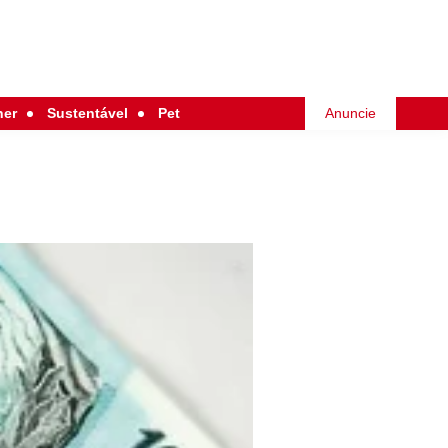
her
Sustentável
Pet
Anuncie