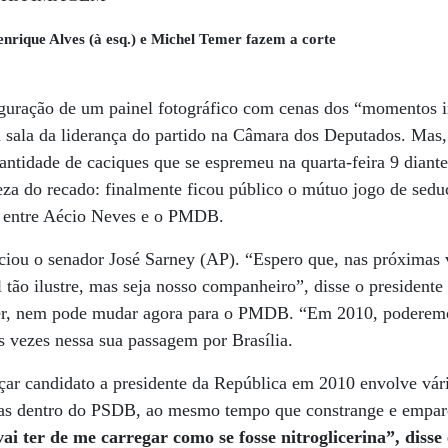
que Alves (à esq.) e Michel Temer fazem a corte
uguração de um painel fotográfico com cenas dos “momentos
a sala da liderança do partido na Câmara dos Deputados. Mas,
quantidade de caciques que se espremeu na quarta-feira 9 dian
eza do recado: finalmente ficou público o mútuo jogo de sed
o entre Aécio Neves e o PMDB.
ciou o senador José Sarney (AP). “Espero que, nas próximas v
 tão ilustre, mas seja nosso companheiro”, disse o presidente
er, nem pode mudar agora para o PMDB. “Em 2010, poderemo
as vezes nessa sua passagem por Brasília.
ançar candidato a presidente da República em 2010 envolve vár
ichas dentro do PSDB, ao mesmo tempo que constrange e empar
vai ter de me carregar como se fosse nitroglicerina”, disse