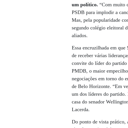
um político.
“Com muito cu
PSDB para implodir a candi
Mas, pela popularidade co
segundo colégio eleitoral 
aliados.
Essa encruzilhada em que 
de receber várias lideranç
convite do líder do parti
PMDB, o maior empecilho a
negociações em torno do e
de Belo Horizonte. “Em vez
um dos líderes do partido.
casa do senador Wellington
Lacerda.
Do ponto de vista prático,