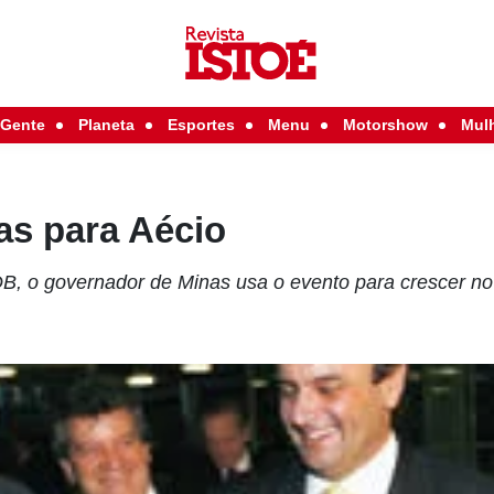
Gente
Planeta
Esportes
Menu
Motorshow
Mul
as para Aécio
DB, o governador de Minas usa o evento para crescer n