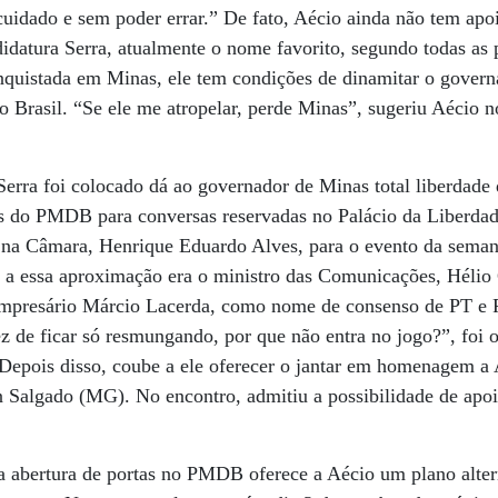
idado e sem poder errar.” De fato, Aécio ainda não tem apoi
datura Serra, atualmente o nome favorito, segundo todas as 
nquistada em Minas, ele tem condições de dinamitar o govern
do Brasil. “Se ele me atropelar, perde Minas”, sugeriu Aécio 
Serra foi colocado dá ao governador de Minas total liberdad
as do PMDB para conversas reservadas no Palácio da Liberdad
do na Câmara, Henrique Eduardo Alves, para o evento da sema
 essa aproximação era o ministro das Comunicações, Hélio 
mpresário Márcio Lacerda, como nome de consenso de PT e 
 de ficar só resmungando, por que não entra no jogo?”, foi 
 Depois disso, coube a ele oferecer o jantar em homenagem a 
 Salgado (MG). No encontro, admitiu a possibilidade de apoi
 a abertura de portas no PMDB oferece a Aécio um plano alter