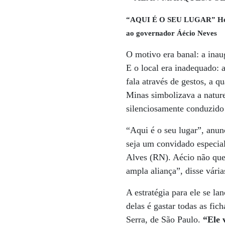
“AQUI É O SEU LUGAR” Henri
ao governador Áécio Neves
O motivo era banal: a ina
E o local era inadequado: 
fala através de gestos, a 
Minas simbolizava a natur
silenciosamente conduzid
“Aqui é o seu lugar”, anun
seja um convidado especial
Alves (RN). Aécio não qu
ampla aliança”, disse vári
A estratégia para ele se l
delas é gastar todas as f
Serra, de São Paulo.
“Ele 