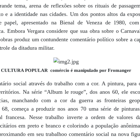
rande tema, arena de reflexões sobre os rituais de passagem
ato e a identidade nas cidades. Um dos pontos altos da exp
 papel, apresentado na Bienal de Veneza de 1980, com t
ica. Embora Vergara considere que sua obra sobre o Carnav
 obras produz um contundente comentário político sobre a cap
role da ditadura militar.
CULTURA POPULAR comércio é manipulado por Fromanger
rio social através do trabalho com a cor. A pintura, para o
rritórios. Na série “Album le rouge”, dos anos 60, ele esco
cias, manchando com a cor da guerra as fronteiras geop
68, começa a produzir nos anos 70 uma série de pinturas a
al francesa. Nesse trabalho inverte a ordem de valores da
icitários em preto e branco e colorindo a população anônim
 aproximando em seu trabalhoo comentário social na nova fig