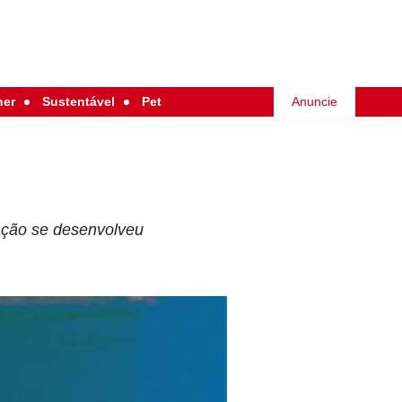
her
Sustentável
Pet
Anuncie
ação se desenvolveu