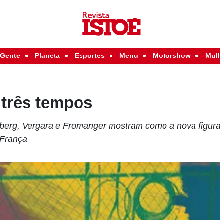
Gente
Planeta
Esportes
Menu
Motorshow
Mul
 três tempos
nberg, Vergara e Fromanger mostram como a nova figur
 França