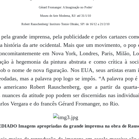
Gérard Fromanger: A Imaginação no Poder/
Museu de Arte Moderna, RJ/ até 31/1/10
Robert Rauschenberg/ Instituto Tomie Ohtake, SP/ de 16/12 a 21/2/10
la grande imprensa, pela publicidade e pelos cartazes comer
 história da arte ocidental. Mais que um movimento, o pop 
oncomitantemente em Nova York, Londres, Paris, Milão, Lo
ação à hegemonia da pintura abstrata e como crítica à so
 sob o nome de nova figuração. Nos EUA, seus artistas eram 
eodadas, mas a palavra pop logo se impôs. “A palavra pop 
 o americano Robert Rauschenberg, que a partir da quarta-
 nuances da atitude pop podem ser ­discernidas nas individu
arlos Vergara e do francês Gérard Fromanger, no Rio.
ADO Imagens apropriadas da grande imprensa na obra de Raus