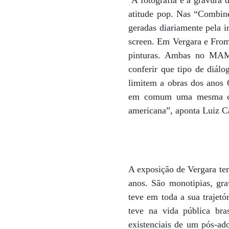
A fotografia e a gravura 
atitude pop. Nas “Combine 
geradas diariamente pela i
screen. Em Vergara e From
pinturas. Ambas no MAM-
conferir que tipo de diálo
limitem a obras dos anos 
em comum uma mesma cont
americana”, aponta Luiz 
A exposição de Vergara tem
anos. São monotipias, gr
teve em toda a sua trajetó
teve na vida pública bra
existenciais de um pós-ad