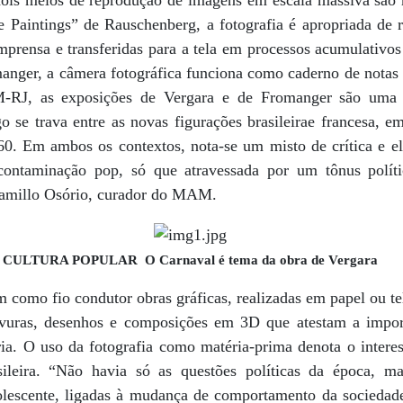
dois meios de reprodução de imagens em escala massiva são
Paintings” de Rauschenberg, a fotografia é apropriada de re
mprensa e transferidas para a tela em processos acumulativos
anger, a câmera fotográfica funciona como caderno de notas 
RJ, as exposições de Vergara e de Fromanger são uma 
go se trava entre as novas figurações brasileirae francesa, 
60. Em ambos os contextos, nota-se um misto de crítica e e
aminação pop, só que atravessada por um tônus político
Camillo Osório, curador do MAM.
CULTURA POPULAR O Carnaval é tema da obra de Vergara
 como fio condutor obras gráficas, realizadas em papel ou te
avuras, desenhos e composições em 3D que atestam a import
ria. O uso da fotografia como matéria-prima denota o interes
sileira. “Não havia só as questões políticas da época, 
olescente, ligadas à mudança de comportamento da sociedad