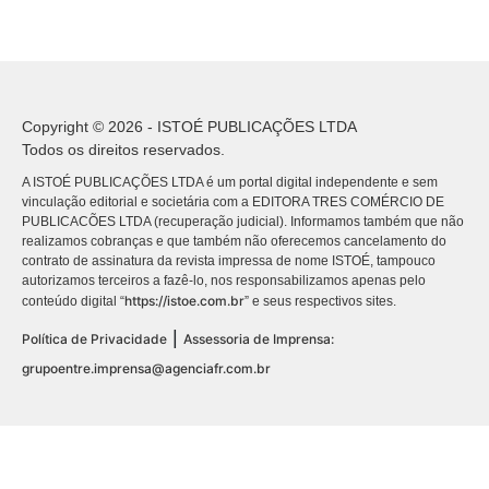
Copyright © 2026 - ISTOÉ PUBLICAÇÕES LTDA
Todos os direitos reservados.
A ISTOÉ PUBLICAÇÕES LTDA é um portal digital independente e sem
vinculação editorial e societária com a EDITORA TRES COMÉRCIO DE
PUBLICACÕES LTDA (recuperação judicial). Informamos também que não
realizamos cobranças e que também não oferecemos cancelamento do
contrato de assinatura da revista impressa de nome ISTOÉ, tampouco
autorizamos terceiros a fazê-lo, nos responsabilizamos apenas pelo
https://istoe.com.br
conteúdo digital “
” e seus respectivos sites.
|
Política de Privacidade
Assessoria de Imprensa:
grupoentre.imprensa@agenciafr.com.br