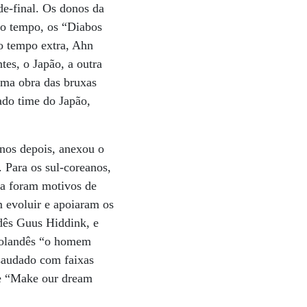
-de-final. Os donos da
o tempo, os “Diabos
o tempo extra, Ahn
tes, o Japão, a outra
 uma obra das bruxas
ado time do Japão,
anos depois, anexou o
 Para os sul-coreanos,
ia foram motivos de
m evoluir e apoiaram os
ndês Guus Hiddink, e
 holandês “o homem
 saudado com faixas
 e “Make our dream