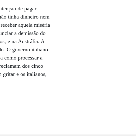
intenção de pagar
 não tinha dinheiro nem
 receber aquela miséria
unciar a demissão do
s, e na Austrália. A
do. O governo italiano
da como processar a
 reclamam dos cinco
gritar e os italianos,