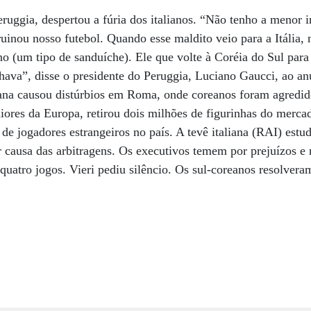
uggia, despertou a fúria dos italianos. “Não tenho a menor 
ruinou nosso futebol. Quando esse maldito veio para a Itália,
o (um tipo de sanduíche). Ele que volte à Coréia do Sul para
ava”, disse o presidente do Peruggia, Luciano Gaucci, ao an
iana causou distúrbios em Roma, onde coreanos foram agredido
iores da Europa, retirou dois milhões de figurinhas do merca
de jogadores estrangeiros no país. A tevê italiana (RAI) estu
r causa das arbitragens. Os executivos temem por prejuízos e
quatro jogos. Vieri pediu silêncio. Os sul-coreanos resolveram 