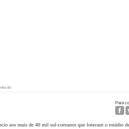
oréia do
Para co
êncio aos mais de 40 mil sul-coreanos que lotavam o estádio d