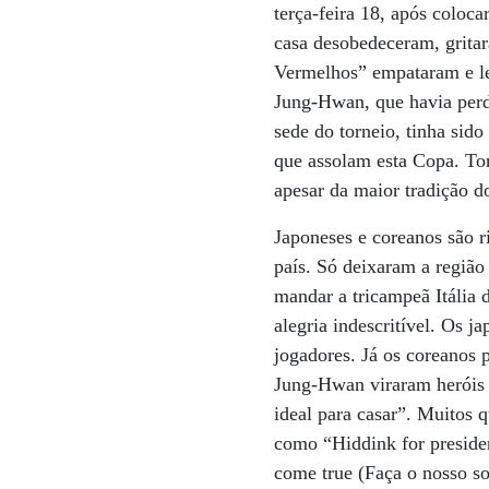
terça-feira 18, após coloca
casa desobedeceram, grita
Vermelhos” empataram e le
Jung-Hwan, que havia perdi
sede do torneio, tinha sid
que assolam esta Copa. Tor
apesar da maior tradição do
Japoneses e coreanos são r
país. Só deixaram a região
mandar a tricampeã Itália 
alegria indescritível. Os 
jogadores. Já os coreanos 
Jung-Hwan viraram heróis 
ideal para casar”. Muitos 
como “Hiddink for preside
come true (Faça o nosso so