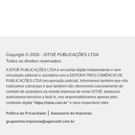
Copyright © 2026 - ISTOÉ PUBLICAÇÕES LTDA
Todos os direitos reservados.
A ISTOÉ PUBLICAÇÕES LTDA é um portal digital independente e sem
vinculação editorial e societária com a EDITORA TRES COMÉRCIO DE
PUBLICACÕES LTDA (recuperação judicial). Informamos também que não
realizamos cobranças e que também não oferecemos cancelamento do
contrato de assinatura da revista impressa de nome ISTOÉ, tampouco
autorizamos terceiros a fazê-lo, nos responsabilizamos apenas pelo
https://istoe.com.br
conteúdo digital “
” e seus respectivos sites.
|
Política de Privacidade
Assessoria de Imprensa:
grupoentre.imprensa@agenciafr.com.br