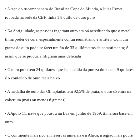
• A taça do tricampeonato do Brasil na Copa do Mundo, a Jules Rimet,
roubada na sede da CBF, tinha 1,8 quilo de ouro puro
• Na Antiguidade, as pessoas ingeriam ouro em pó acreditando que o metal
tinha poder de cura, especialmente contra reumatismo e artrite n Com um
grama de ouro pode-se fazer um fio de 35 quilômetros de comprimento; é
assim que se produz a filigrana mais delicada
• O ouro puro tem 24 quilates, que é a medida da pureza do metal; 9 quilates
é o conteúdo de ouro mais baixo
• A medalha de ouro das Olimpíadas tem 92,5% de prata; o ouro só entra na
cobertura (mais ou menos 6 gramas)
• A Apolo 11, nave que pousou na Lua em junho de 1969, tinha sua base em
ouro
• O continente mais rico em reservas minerais é a África, a região mais pobre