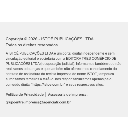
Copyright © 2026 - ISTOÉ PUBLICAÇÕES LTDA
Todos os direitos reservados.
A ISTOÉ PUBLICAÇÕES LTDA é um portal digital independente e sem
vinculação editorial e societária com a EDITORA TRES COMÉRCIO DE
PUBLICACÕES LTDA (recuperação judicial). Informamos também que não
realizamos cobranças e que também não oferecemos cancelamento do
contrato de assinatura da revista impressa de nome ISTOÉ, tampouco
autorizamos terceiros a fazê-lo, nos responsabilizamos apenas pelo
https://istoe.com.br
conteúdo digital “
” e seus respectivos sites.
|
Política de Privacidade
Assessoria de Imprensa:
grupoentre.imprensa@agenciafr.com.br