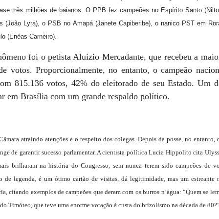
uase três milhões de baianos. O PPB fez campeões no Espírito Santo (Nil
s (João Lyra), o PSB no Amapá (Janete Capiberibe), o nanico PST em Ror
o (Enéas Carneiro).
ômeno foi o petista Aluizio Mercadante, que recebeu a maior
de votos. Proporcionalmente, no entanto, o campeão nacion
com 815.136 votos, 42% do eleitorado de seu Estado. Um do
 em Brasília com um grande respaldo político.
mara atraindo atenções e o respeito dos colegas. Depois da posse, no entanto,
onge de garantir sucesso parlamentar. A cientista política Lucia Hippolito cita Ul
ais brilharam na história do Congresso, sem nunca terem sido campeões de 
o de legenda, é um ótimo cartão de visitas, dá legitimidade, mas um estreante
cia, citando exemplos de campeões que deram com os burros n’água: “Quem se lem
do Timóteo, que teve uma enorme votação à custa do brizolismo na década de 80?