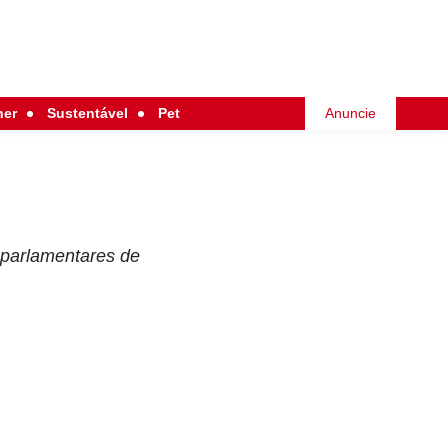
her
Sustentável
Pet
Anuncie
parlamentares de