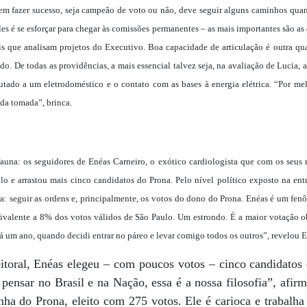
em fazer sucesso, seja campeão de voto ou não, deve seguir alguns caminhos quand
les é se esforçar para chegar às comissões permanentes – as mais importantes são a
is que analisam projetos do Executivo. Boa capacidade de articulação é outra qua
edo. De todas as providências, a mais essencial talvez seja, na avaliação de Lucia
utado a um eletrodoméstico e o contato com as bases à energia elétrica. “Por mel
 da tomada”, brinca.
una: os seguidores de Enéas Carneiro, o exótico cardiologista que com os seus 
lo e arrastou mais cinco candidatos do Prona. Pelo nível político exposto na entr
ra: seguir as ordens e, principalmente, os votos do dono do Prona. Enéas é um fe
uivalente a 8% dos votos válidos de São Paulo. Um estrondo. É a maior votação 
 há um ano, quando decidi entrar no páreo e levar comigo todos os outros”, revelou 
eitoral, Enéas elegeu – com poucos votos – cinco candidatos
ensar no Brasil e na Nação, essa é a nossa filosofia”, afir
inha do Prona, eleito com 275 votos. Ele é carioca e trabalh