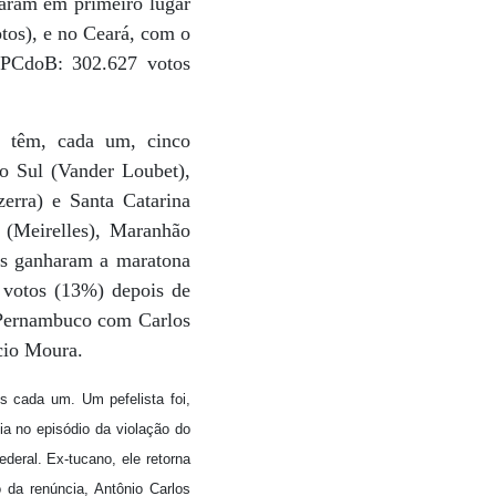
aram em primeiro lugar
tos), e no Ceará, com o
 PCdoB: 302.627 votos
 têm, cada um, cinco
do Sul (Vander Loubet),
erra) e Santa Catarina
 (Meirelles), Maranhão
as ganharam a maratona
 votos (13%) depois de
 Pernambuco com Carlos
cio Moura.
 cada um. Um pefelista foi,
ia no episódio da violação do
deral. Ex-tucano, ele retorna
da renúncia, Antônio Carlos