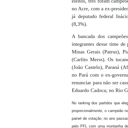
eleitos, três foram campe
no Acre, com a ex-presiden
já deputado federal Iná
(8,3%).
A bancada dos campeões
integrantes desse time de
Minas Gerais (Patrus), Pi
(Carlito Merss). Os tuca
(João Castelo), Paraná (
no Pará com o ex-governa
renunciar para não ser ca
Eduardo Cadoca; no Rio G
No ranking dos partidos que el
proporcionalmente, o campeão nac
painel de votação, no ano passad
pelo PFL com uma montanha de m