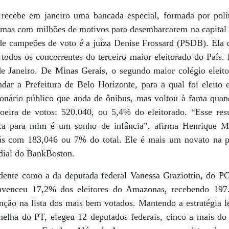
ecebe em janeiro uma bancada especial, formada por polí
ia, mas com milhões de motivos para desembarcarem na capita
de campeões de voto é a juíza Denise Frossard (PSDB). Ela 
todos os concorrentes do terceiro maior eleitorado do País.
 Janeiro. De Minas Gerais, o segundo maior colégio eleitora
ar a Prefeitura de Belo Horizonte, para a qual foi eleito
onário público que anda de ônibus, mas voltou à fama quan
oeira de votos: 520.040, ou 5,4% do eleitorado. “Esse res
tica para mim é um sonho de infância”, afirma Henrique 
s com 183,046 ou 7% do total. Ele é mais um novato na pol
ndial do BankBoston.
dente como a da deputada federal Vanessa Graziottin, do P
nvenceu 17,2% dos eleitores do Amazonas, recebendo 197
ção na lista dos mais bem votados. Mantendo a estratégia le
elha do PT, elegeu 12 deputados federais, cinco a mais do