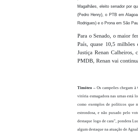
Magalhães, eleito senador por q
(Pedro Henry), o PTB em Alagoa
Rodrigues) e o Prona em São Paul
Para o Senado, o maior fen
País, quase 10,5 milhões 
Justiça Renan Calheiros, 
PMDB, Renan vai continuar
Timóteo –
Os campeões chegam à Câ
vitória esmagadora nas urnas está l
como exemplos de políticos que m
estrondosa, e não puxado pelo vot
destaque logo de cara”, pondera Lu
algum destaque na atuação de Agnal