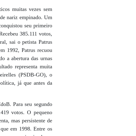
ticos muitas vezes sem
l de nariz empinado. Um
conquistou seu primeiro
 Recebeu 385.111 votos,
l, sai o petista Patrus
 em 1992, Patrus recuou
do a abertura das urnas
ultado representa muita
Meirelles (PSDB-GO), o
ítica, já que antes da
CdoB. Para seu segundo
.419 votos. O pequeno
nta, mas persistente de
 que em 1998. Entre os