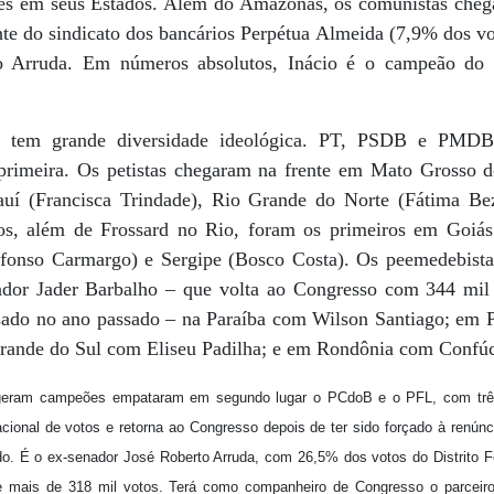
ões em seus Estados. Além do Amazonas, os comunistas cheg
te do sindicato dos bancários Perpétua Almeida (7,9% dos vo
cio Arruda. Em números absolutos, Inácio é o campeão do
 tem grande diversidade ideológica. PT, PSDB e PMDB
 primeira. Os petistas chegaram na frente em Mato Grosso 
auí (Francisca Trindade), Rio Grande do Norte (Fátima Bez
nos, além de Frossard no Rio, foram os primeiros em Goiás
Affonso Carmargo) e Sergipe (Bosco Costa). Os peemedebist
dor Jader Barbalho – que volta ao Congresso com 344 mil
ssado no ano passado – na Paraíba com Wilson Santiago; em
rande do Sul com Eliseu Padilha; e em Rondônia com Confú
egeram campeões empataram em segundo lugar o PCdoB e o PFL, com três
ional de votos e retorna ao Congresso depois de ter sido forçado à renúnc
o. É o ex-senador José Roberto Arruda, com 26,5% dos votos do Distrito Fe
ais de 318 mil votos. Terá como companheiro de Congresso o parceiro 