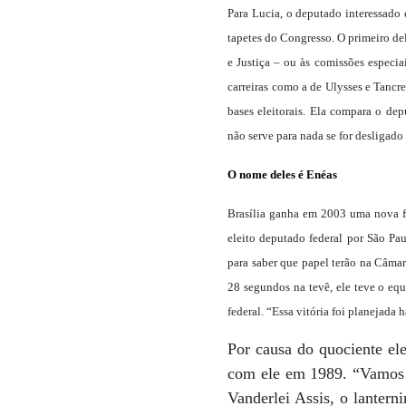
Para Lucia, o deputado interessado 
tapetes do Congresso. O primeiro de
e Justiça – ou às comissões especia
carreiras como a de Ulysses e Tancr
bases eleitorais. Ela compara o dep
não serve para nada se for desligado
O nome deles é Enéas
Brasília ganha em 2003 uma nova fa
eleito deputado federal por São Pau
para saber que papel terão na Câma
28 segundos na tevê, ele teve o eq
federal. “Essa vitória foi planejada
Por causa do quociente el
com ele em 1989. “Vamos p
Vanderlei Assis, o lantern