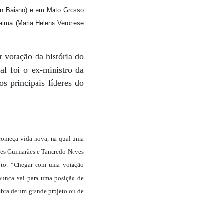
ton Baiano) e em Mato Grosso
aima (Maria Helena Veronese
 votação da história do
al foi o ex-ministro da
s principais líderes do
 começa vida nova, na qual uma
ysses Guimarães e Tancredo Neves
voto. “Chegar com uma votação
 nunca vai para uma posição de
bra de um grande projeto ou de
”