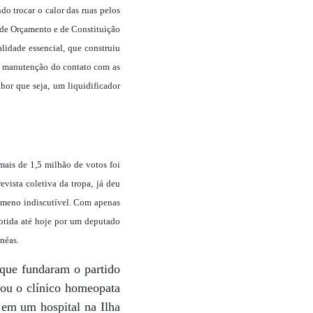
o trocar o calor das ruas pelos
s de Orçamento e de Constituição
lidade essencial, que construiu
, a manutenção do contato com as
hor que seja, um liquidificador
mais de 1,5 milhão de votos foi
evista coletiva da tropa, já deu
nômeno indiscutível. Com apenas
obtida até hoje por um deputado
Enéas.
 que fundaram o partido
mou o clínico homeopata
a em um hospital na Ilha