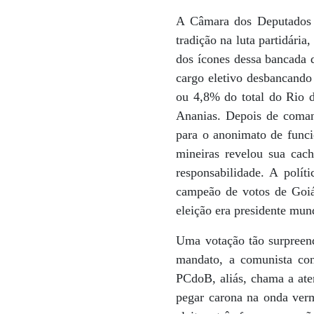
A Câmara dos Deputados r
tradição na luta partidár
dos ícones dessa bancada 
cargo eletivo desbancando 
ou 4,8% do total do Rio de
Ananias. Depois de comand
para o anonimato de funci
mineiras revelou sua cach
responsabilidade. A polí
campeão de votos de Goiá
eleição era presidente mu
Uma votação tão surpreen
mandato, a comunista co
PCdoB, aliás, chama a aten
pegar carona na onda verm