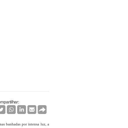
mpartilhar:
as banhadas por intensa luz, a