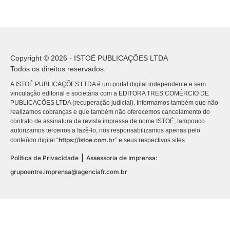
Copyright © 2026 - ISTOÉ PUBLICAÇÕES LTDA
Todos os direitos reservados.
A ISTOÉ PUBLICAÇÕES LTDA é um portal digital independente e sem
vinculação editorial e societária com a EDITORA TRES COMÉRCIO DE
PUBLICACÕES LTDA (recuperação judicial). Informamos também que não
realizamos cobranças e que também não oferecemos cancelamento do
contrato de assinatura da revista impressa de nome ISTOÉ, tampouco
autorizamos terceiros a fazê-lo, nos responsabilizamos apenas pelo
https://istoe.com.br
conteúdo digital “
” e seus respectivos sites.
|
Política de Privacidade
Assessoria de Imprensa:
grupoentre.imprensa@agenciafr.com.br