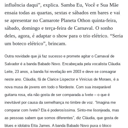
influência daqui”, explica. Samba Eu, Você e Sua Mãe
ensaia todas as quartas, sextas e sábados em bares e vai
se apresentar no Camarote Planeta Othon quinta-feira,
sábado, domingo e terça-feira de Carnaval. O sonho
deles, agora, é adaptar o show para o trio elétrico. “Seria
um boteco elétrico”, brincam.
Outra novidade que já faz sucesso e promete agitar o Carnaval de
Salvador é a banda Babado Novo. Encabeçada pela vocalista Cláudia
Leite, 23 anos, a banda foi revelação em 2003 e deve se consagrar
neste ano. Cláudia, fã de Clarice Lispector e Vinícius de Moraes, é a
nova musa de jovens em todo o Nordeste. Com sua inseparável
guitarra rosa, ela não gosta de ser comparada a Ivete – o que é
inevitável por causa da semelhança no timbre de voz. “Imagina me
comparar com Ivete? Ela é poderosíssima. Sinto-me lisonjeada, mas
as pessoas sabem que somos diferentes”, diz Cláudia, que gosta de
blues e idolatra Etta James. A banda Babado Novo puxa o bloco