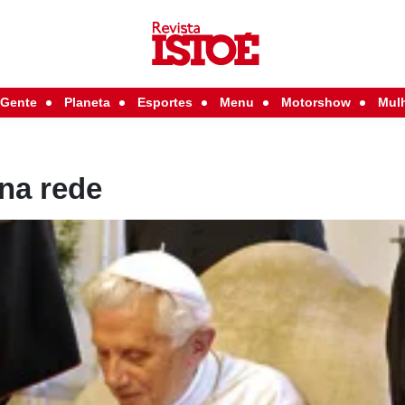
Gente
Planeta
Esportes
Menu
Motorshow
Mul
na rede