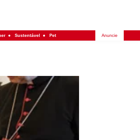
her
Sustentável
Pet
Anuncie