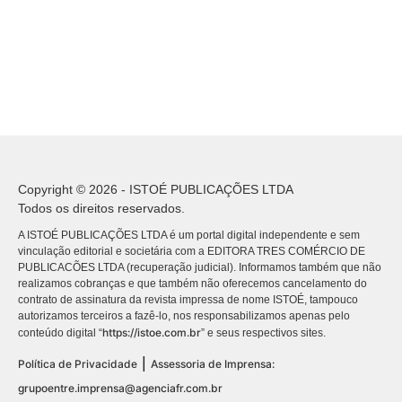
Copyright © 2026 - ISTOÉ PUBLICAÇÕES LTDA
Todos os direitos reservados.
A ISTOÉ PUBLICAÇÕES LTDA é um portal digital independente e sem
vinculação editorial e societária com a EDITORA TRES COMÉRCIO DE
PUBLICACÕES LTDA (recuperação judicial). Informamos também que não
realizamos cobranças e que também não oferecemos cancelamento do
contrato de assinatura da revista impressa de nome ISTOÉ, tampouco
autorizamos terceiros a fazê-lo, nos responsabilizamos apenas pelo
https://istoe.com.br
conteúdo digital “
” e seus respectivos sites.
|
Política de Privacidade
Assessoria de Imprensa:
grupoentre.imprensa@agenciafr.com.br