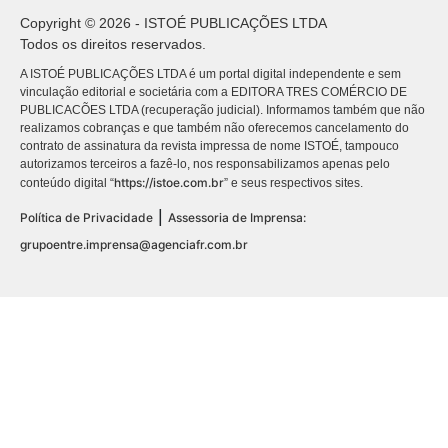
Copyright © 2026 - ISTOÉ PUBLICAÇÕES LTDA
Todos os direitos reservados.
A ISTOÉ PUBLICAÇÕES LTDA é um portal digital independente e sem
vinculação editorial e societária com a EDITORA TRES COMÉRCIO DE
PUBLICACÕES LTDA (recuperação judicial). Informamos também que não
realizamos cobranças e que também não oferecemos cancelamento do
contrato de assinatura da revista impressa de nome ISTOÉ, tampouco
autorizamos terceiros a fazê-lo, nos responsabilizamos apenas pelo
https://istoe.com.br
conteúdo digital “
” e seus respectivos sites.
|
Política de Privacidade
Assessoria de Imprensa:
grupoentre.imprensa@agenciafr.com.br