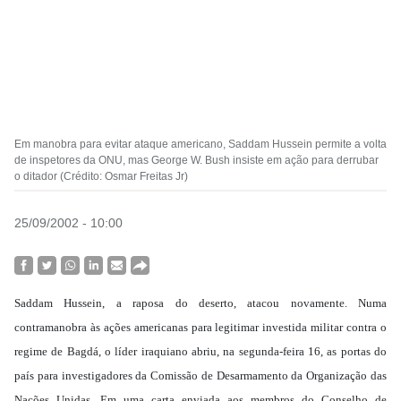
Em manobra para evitar ataque americano, Saddam Hussein permite a volta
de inspetores da ONU, mas George W. Bush insiste em ação para derrubar
o ditador (Crédito: Osmar Freitas Jr)
25/09/2002 - 10:00
Saddam Hussein, a raposa do deserto, atacou novamente. Numa
contramanobra às ações americanas para legitimar investida militar contra o
regime de Bagdá, o líder iraquiano abriu, na segunda-feira 16, as portas do
país para investigadores da Comissão de Desarmamento da Organização das
Nações Unidas. Em uma carta enviada aos membros do Conselho de