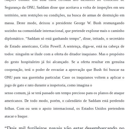
Segurança da ONU, Saddam disse que aceitava a volta de inspeções em seu
território, sem restrições ou condições, na busca de armas de destruição em
massa. Deste modo, deixou o presidente George W. Bush resmungando
sozinho na comunidade internacional, que pretende explorar mais o caminho
diplomático. “Saddam só está ganhando tempo”, disse, irritado, o secretário
de Estado americano, Colin Powell. A sentença, diga-se, está na cabeça de
todos: ninguém se ilude com a oferta do ditador iraquiano. Mas o propósito
do gesto hospitaleiro já foi alcançado. Se a oferta resultar em genuína
cooperação, terá o poder de esvaziar a aprovação que Bush foi buscar na
ONU para sua guerrinha particular. Caso os iraquianos voltem a aplicar o
jogo de gato e rato durante a inspetoria, como imagina o
senso comum, já se terá passado um tempo precioso para os planos de ataque
americanos. De todo modo, porém, o calendário de Saddam está perdendo
folhas. Com ou sem o apoio internacional, os Estados Unidos pretendem
atacar o Iraque.
“Dois mil fuzileiros navais vão estar desembarcando no