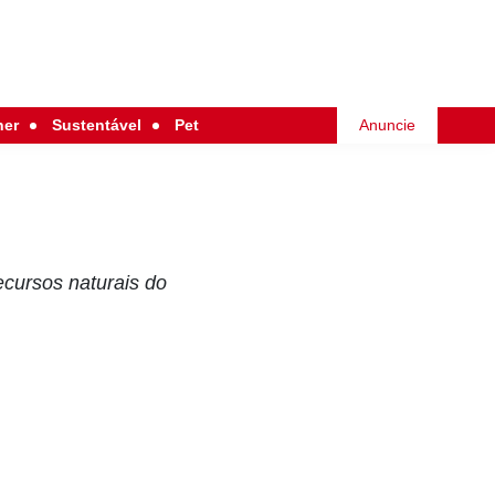
her
Sustentável
Pet
Anuncie
ecursos naturais do