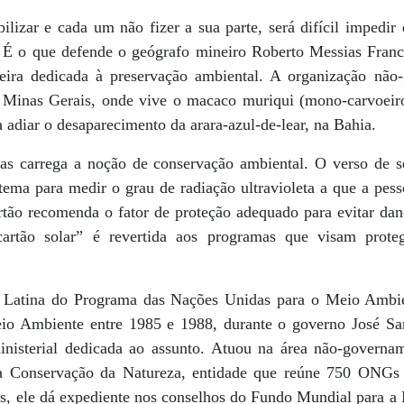
ilizar e cada um não fizer a sua parte, será difícil impedi
. É o que defende o geógrafo mineiro Roberto Messias Franco
leira dedicada à preservação ambiental. A organização nã
 Minas Gerais, onde vive o macaco muriqui (mono-carvoeiro
a adiar o desaparecimento da arara-azul-de-lear, na Bahia.
s carrega a noção de conservação ambiental. O verso de se
ma para medir o grau de radiação ultravioleta a que a pess
rtão recomenda o fator de proteção adequado para evitar dan
tão solar” é revertida aos programas que visam protege
a Latina do Programa das Nações Unidas para o Meio Ambi
eio Ambiente entre 1985 e 1988, durante o governo José Sa
nisterial dedicada ao assunto. Atuou na área não-governam
 a Conservação da Natureza, entidade que reúne 750 ONGs
tas, ele dá expediente nos conselhos do Fundo Mundial para 