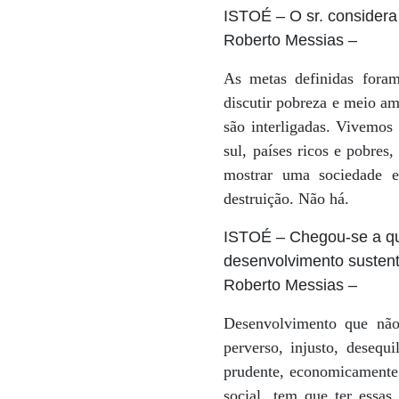
ISTOÉ
– O sr. considera
Roberto Messias
–
As metas definidas fora
discutir pobreza e meio am
são interligadas. Vivemos
sul, países ricos e pobres
mostrar uma sociedade e
destruição. Não há.
ISTOÉ
– Chegou-se a que
desenvolvimento susten
Roberto Messias
–
Desenvolvimento que não
perverso, injusto, desequ
prudente, economicamente 
social, tem que ter essas