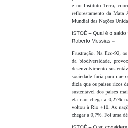
e no Instituto Terra, co
reflorestamento da Mata A
Mundial das Nações Unidas,
ISTOÉ
– Qual é o saldo
Roberto Messias
–
Frustração. Na Eco-92, o
da biodiversidade, provo
desenvolvimento sustentáv
sociedade faria para que 
dizia que os países ricos 
sustentável dos países ma
ela não chega a 0,27% na
voltou à Rio +10. As naçõ
chegar a 0,7%. Foi uma dé
ISTOÉ
– O sr. consider