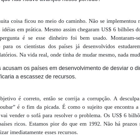
muita coisa ficou no meio do caminho. Não se implementou 
as idéias em prática. Mesmo assim chegaram US$ 6 bilhões 
pergunta é se esse dinheiro foi bem usado. Montaram-se 
o para os cientistas dos países já desenvolvidos estuda
elatórios. Na vida real, onde tinha de mudar mesmo, nada mu
s acusam os países em desenvolvimento de desviar o di
ificaria a escassez de recursos.
jetivo é correto, então se corrija a corrupção. A desculp
roubar” é o fim da picada. É como o sujeito que encontra a
vai vender o sofá para resolver o problema. Os US$ 6 bilh
aíses ricos. Estamos pior do que em 1992. Não há prazo
lizar imediatamente esses recursos.