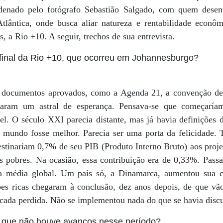
ordenado pelo fotógrafo Sebastião Salgado, com quem des
tlântica, onde busca aliar natureza e rentabilidade econô
 a Rio +10. A seguir, trechos de sua entrevista.
 final da Rio +10, que ocorreu em Johannesburgo?
s documentos aprovados, como a Agenda 21, a convenção de
caram um astral de esperança. Pensava-se que começaría
el. O século XXI parecia distante, mas já havia definições 
o mundo fosse melhor. Parecia ser uma porta da felicidade.
destinariam 0,7% de seu PIB (Produto Interno Bruto) aos proj
is pobres. Na ocasião, essa contribuição era de 0,33%. Pass
 média global. Um país só, a Dinamarca, aumentou sua c
es ricas chegaram à conclusão, dez anos depois, de que vã
cada perdida. Não se implementou nada do que se havia discu
a que não houve avanços nesse período?