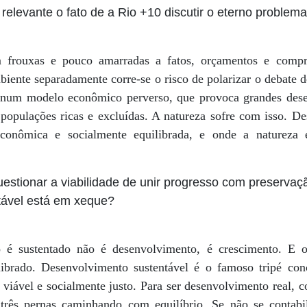
 relevante o fato de a Rio +10 discutir o eterno problem
m frouxas e pouco amarradas a fatos, orçamentos e compr
biente separadamente corre-se o risco de polarizar o debate 
 num modelo econômico perverso, que provoca grandes deseq
, populações ricas e excluídas. A natureza sofre com isso. D
conômica e socialmente equilibrada, e onde a natureza 
stionar a viabilidade de unir progresso com preservaç
tável está em xeque?
 é sustentado não é desenvolvimento, é crescimento. E o
ilibrado. Desenvolvimento sustentável é o famoso tripé con
viável e socialmente justo. Para ser desenvolvimento real,
 três pernas caminhando com equilíbrio. Se não se contabi