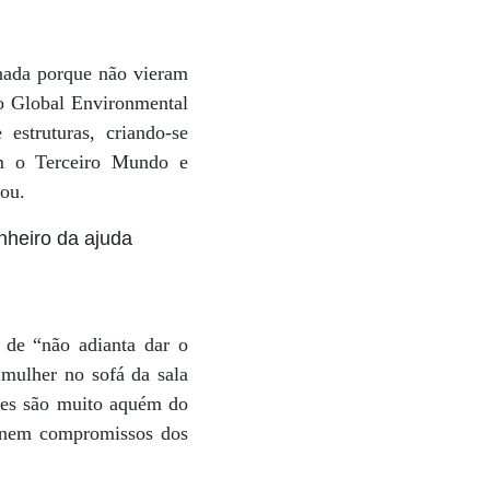
nada porque não vieram
do Global Environmental
estruturas, criando-se
rem o Terceiro Mundo e
dou.
nheiro da ajuda
a de “não adianta dar o
 mulher no sofá da sala
ões são muito aquém do
s nem compromissos dos