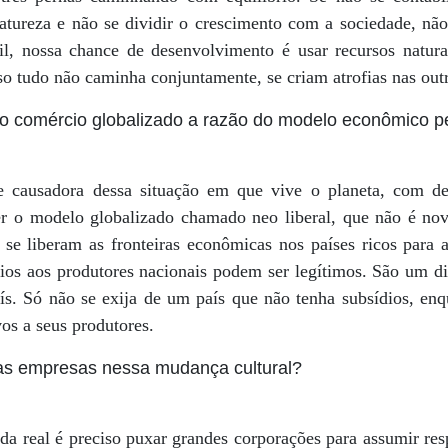
tureza e não se dividir o crescimento com a sociedade, nã
l, nossa chance de desenvolvimento é usar recursos naturai
sso tudo não caminha conjuntamente, se criam atrofias nas out
 o comércio globalizado a razão do modelo econômico p
e causadora dessa situação em que vive o planeta, com des
er o modelo globalizado chamado neo liberal, que não é no
 se liberam as fronteiras econômicas nos países ricos para 
dios aos produtores nacionais podem ser legítimos. São um dir
ís. Só não se exija de um país que não tenha subsídios, en
os a seus produtores.
as empresas nessa mudança cultural?
a real é preciso puxar grandes corporações para assumir resp