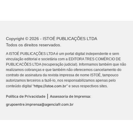
Copyright © 2026 - ISTOÉ PUBLICAÇÕES LTDA
Todos os direitos reservados.
A ISTOÉ PUBLICAÇÕES LTDA é um portal digital independente e sem
vinculação editorial e societária com a EDITORA TRES COMÉRCIO DE
PUBLICACÕES LTDA (recuperação judicial). Informamos também que não
realizamos cobranças e que também não oferecemos cancelamento do
contrato de assinatura da revista impressa de nome ISTOÉ, tampouco
autorizamos terceiros a fazê-lo, nos responsabilizamos apenas pelo
https://istoe.com.br
conteúdo digital “
” e seus respectivos sites.
|
Política de Privacidade
Assessoria de Imprensa:
grupoentre.imprensa@agenciafr.com.br