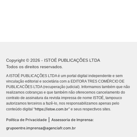
Copyright © 2026 - ISTOÉ PUBLICAÇÕES LTDA
Todos os direitos reservados.
A ISTOÉ PUBLICAÇÕES LTDA é um portal digital independente e sem
vinculação editorial e societária com a EDITORA TRES COMÉRCIO DE
PUBLICACÕES LTDA (recuperação judicial). Informamos também que não
realizamos cobranças e que também não oferecemos cancelamento do
contrato de assinatura da revista impressa de nome ISTOÉ, tampouco
autorizamos terceiros a fazê-lo, nos responsabilizamos apenas pelo
https://istoe.com.br
conteúdo digital “
” e seus respectivos sites.
|
Política de Privacidade
Assessoria de Imprensa:
grupoentre.imprensa@agenciafr.com.br