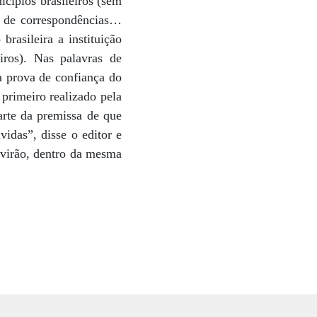
icípios brasileiros (sem
ta de correspondências…
rasileira a instituição
ros). Nas palavras de
a prova de confiança do
primeiro realizado pela
arte da premissa de que
idas”, disse o editor e
 virão, dentro da mesma