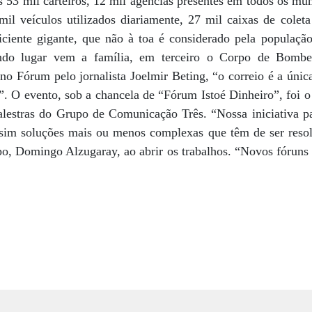
is 53 mil carteiros, 12 mil agências presentes em todos os mun
mil veículos utilizados diariamente, 27 mil caixas de cole
iente gigante, que não à toa é considerado pela população b
ndo lugar vem a família, em terceiro o Corpo de Bombei
no Fórum pelo jornalista Joelmir Beting, “o correio é a únic
O evento, sob a chancela de “Fórum Istoé Dinheiro”, foi o 
alestras do Grupo de Comunicação Três. “Nossa iniciativa p
sim soluções mais ou menos complexas que têm de ser resolv
po, Domingo Alzugaray, ao abrir os trabalhos. “Novos fóruns