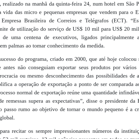
 realizado na manhã da quinta-feira 24, num hotel em São 
 vida das micro e pequenas empresas que vendem para o Ext
a Empresa Brasileira de Correios e Telégrafos (ECT). “E
imite de utilização do serviço de US$ 10 mil para US$ 20 mi
 de uma centena de executivos, ligados principalmente a
u em palmas ao tomar conhecimento da medida.
ucesso do programa, criado em 2000, que até hoje colocou n
 antes não conseguiam exportar seus produtos por vários
burocracia ou mesmo desconhecimento das possibilidades de 
plifica a operação de exportação a ponto de ser comparada 
rocesso normal de exportação reúne uma quantidade infindáve
e remessas supera as expectativas”, disse o presidente da
 passo rumo ao objetivo de tornar o mundo pequeno é a c
global.
para recitar os sempre impressionantes números da institui