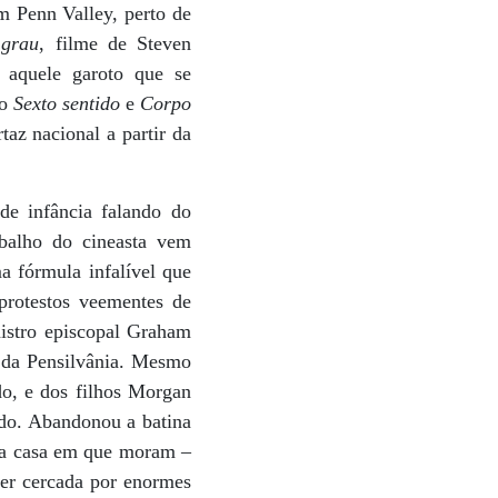
m Penn Valley, perto de
 grau
, filme de Steven
, aquele garoto que se
mo
Sexto sentido
e
Corpo
taz nacional a partir da
e infância falando do
abalho do cineasta vem
 fórmula infalível que
 protestos veementes de
inistro episcopal Graham
 da Pensilvânia. Mesmo
do, e dos filhos Morgan
ado. Abandonou a batina
o a casa em que moram –
er cercada por enormes