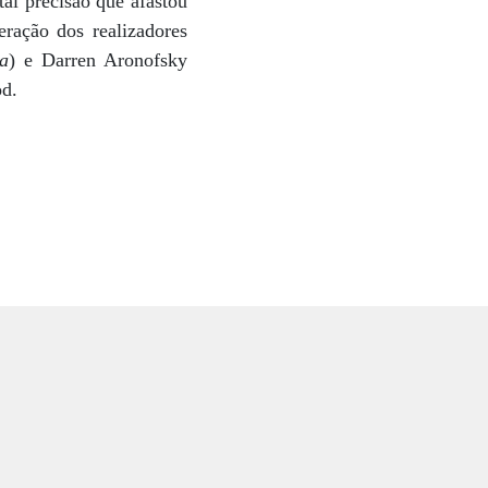
tal precisão que afastou
ração dos realizadores
a
) e Darren Aronofsky
od.