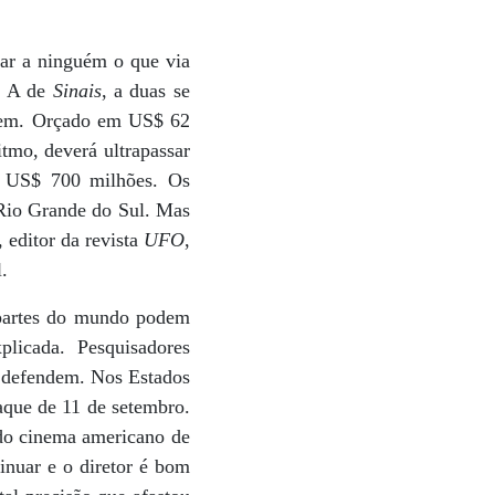
tar a ninguém o que via
. A de
Sinais
, a duas se
e bem. Orçado em US$ 62
tmo, deverá ultrapassar
e US$ 700 milhões. Os
 Rio Grande do Sul. Mas
 editor da revista
UFO
,
.
 partes do mundo podem
licada. Pesquisadores
e defendem. Nos Estados
aque de 11 de setembro.
 do cinema americano de
inuar e o diretor é bom