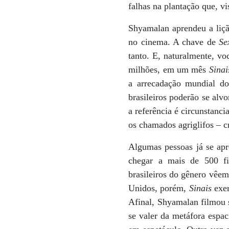
falhas na plantação que, vi
Shyamalan aprendeu a liçã
no cinema. A chave de
Se
tanto. E, naturalmente, v
milhões, em um mês
Sinai
a arrecadação mundial 
brasileiros poderão se al
a referência é circunstanci
os chamados agriglifos – cr
Algumas pessoas já se ap
chegar a mais de 500 fi
brasileiros do gênero vêem
Unidos, porém,
Sinais
exer
Afinal, Shyamalan filmou 
se valer da metáfora espac