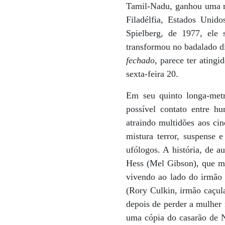
Tamil-Nadu, ganhou uma má
Filadélfia, Estados Uni
Spielberg, de 1977, ele 
transformou no badalado d
fechado
, parece ter atingi
sexta-feira 20.
Em seu quinto longa-met
possível contato entre h
atraindo multidões aos ci
mistura terror, suspense 
ufólogos. A história, de a
Hess (Mel Gibson), que m
vivendo ao lado do irmão 
(Rory Culkin, irmão caçul
depois de perder a mulher
uma cópia do casarão de 