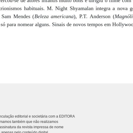
ercou-se de atores infantis muito bons e dirigiu o filme com 
rionismos habituais. M. Night Shyamalan integra a nova ge
e Sam Mendes (
Beleza americana
), P.T. Anderson (
Magnóli
, só para nomear alguns. Sinais de novos tempos em Hollywo
culação editorial e societária com a EDITORA
rmamos também que não realizamos
ssinatura da revista impressa de nome
 apenas pelo conteúdo digital