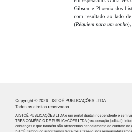
em espetáculo. Outra vez c
Gibson e Phoenix dos hist
com resultado ao lado d
(
Réquiem para um sonho
)
Copyright © 2026 - ISTOÉ PUBLICAÇÕES LTDA
Todos os direitos reservados.
A ISTOÉ PUBLICAÇÕES LTDA é um portal digital independente e sem vin
TRES COMÉRCIO DE PUBLICACÕES LTDA (recuperação judicial). Info
cobranças e que também não oferecemos cancelamento do contrato de a
ISTOÉ, tampouco autorizamos terceiros a fazê-lo, nos responsabilizamos