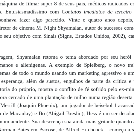
quina de filmar super 8 de seus pais, médicos radicados e
dos. Entusiasmadíssimo com
Contatos imediatos de terceiro
sonhava fazer algo parecido. Vinte e quatro anos depois
iretor de cinema M. Night Shyamalan, autor de sucessos co
do seu objetivo com Sinais (Signs, Estados Unidos, 2002), car
ragem, Shyamalan retoma o tema abordado por seu herói d
umanos e alienígenas. A exemplo de Spielberg, o novo tr
nemas de todo o mundo usando um marketing agressivo e uma
e esperança, além de sustos, engulhos de parte da crítica e
utoria do próprio, mostra o conflito de fé sofrido pelo ex-m
ora cercado de uma plantação de milho numa região deserta
Merrill (Joaquin Phoenix), um jogador de beisebol fracassa
a de Macaulay) e Bo (Abigail Breslin), Hess é um ser desol
 num acidente. Sua descrença soa ainda mais gritante quand
Norman Bates em Psicose, de Alfred Hitchcock – começa a s