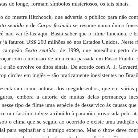
stas de longe, formam símbolos misteriosos, os tais sinais.
o do mestre Hitchcock, que advertia o público para não con
xto sentido
e de
Corpo fechado
se resume numa única frase
ocê não vai lê-las aqui. Basta saber que o filme funciona, 
s
já faturou US$ 200 milhões só nos Estados Unidos. Neste ri
do campeão
Sexto sentido
, de 1999, que amealhou perto d
voroçar com a inclusão de uma cena passada em Passo Fundo,
al e não envolve os ditos sinais. De acordo com A. J. Gevaerd,
op circles em inglês – são praticamente inexistentes no Brasil
resentaram como autoras dos megadesenhos, que em várias
guras, embora a autoria de muitas delas permaneça inexp
 nesse tipo de filme uma espécie de desserviço às causas qu
ce um fascínio talvez atribuído à paranóia provocada pelo at
sob o clima que se seguiu ao ocorrido e existe uma tradição
ial para espinafrar o inimigo externo. Mas o show deve cont