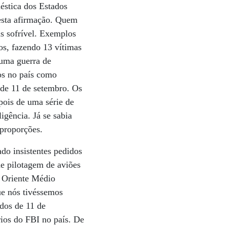
méstica dos Estados
 esta afirmação. Quem
s sofrível. Exemplos
s, fazendo 13 vítimas
numa guerra de
os no país como
s de 11 de setembro. Os
pois de uma série de
igência. Já se sabia
 proporções.
do insistentes pedidos
de pilotagem de aviões
o Oriente Médio
ue nós tivéssemos
ados de 11 de
rios do FBI no país. De