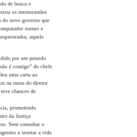
ado de busca e
lterou os memorandos
ca do novo governo que
 computador nomes e
sequestrador, aquele
olido por um petardo
“não é comigo” do chefe
dou uma carta ao
sou na mesa do diretor
 teve chances de
ncia, prometendo
tro da Justiça
nos. Sem consultar o
agentes a xeretar a vida