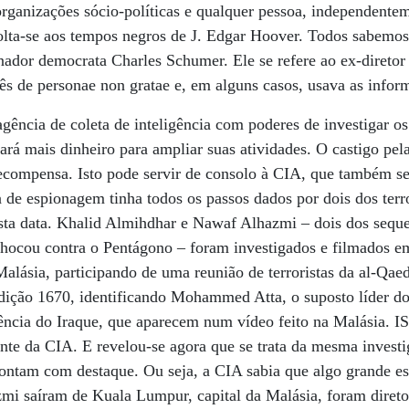
 organizações sócio-políticas e qualquer pessoa, independente
lta-se aos tempos negros de J. Edgar Hoover. Todos sabemo
nador democrata Charles Schumer. Ele se refere ao ex-direto
s de personae non gratae e, em alguns casos, usava as inform
gência de coleta de inteligência com poderes de investigar 
rá mais dinheiro para ampliar suas atividades. O castigo pel
ecompensa. Isto pode servir de consolo à CIA, que também se
 de espionagem tinha todos os passos dados por dois dos terro
sta data. Khalid Almihdhar e Nawaf Alhazmi – dois dos seque
chocou contra o Pentágono – foram investigados e filmados e
 Malásia, participando de uma reunião de terroristas da al-Qa
edição 1670, identificando Mohammed Atta, o suposto líder do
gência do Iraque, que aparecem num vídeo feito na Malásia. 
nte da CIA. E revelou-se agora que se trata da mesma investi
ntam com destaque. Ou seja, a CIA sabia que algo grande es
i saíram de Kuala Lumpur, capital da Malásia, foram diret