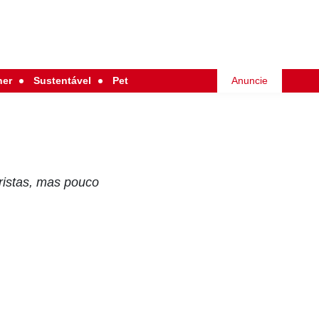
her
Sustentável
Pet
Anuncie
ristas, mas pouco