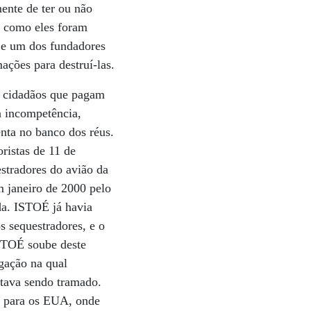
mente de ter ou não
s como eles foram
r e um dos fundadores
ações para destruí-las.
os cidadãos que pagam
a incompetência,
nta no banco dos réus.
ristas de 11 de
stradores do avião da
m janeiro de 2000 pelo
eda. ISTOÉ já havia
s sequestradores, e o
ISTOÉ soube deste
gação na qual
tava sendo tramado.
o para os EUA, onde