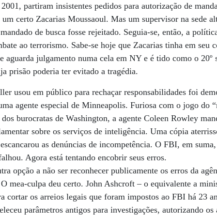
 2001, partiram insistentes pedidos para autorização de mand
e um certo Zacarias Moussaoul. Mas um supervisor na sede a
mandado de busca fosse rejeitado. Seguia-se, então, a políti
mbate ao terrorismo. Sabe-se hoje que Zacarias tinha em seu
Ele aguarda julgamento numa cela em NY e é tido como o 20º 
ja prisão poderia ter evitado a tragédia.
ller usou em público para rechaçar responsabilidades foi dem
 uma agente especial de Minneapolis. Furiosa com o jogo do 
de dos burocratas de Washington, a agente Coleen Rowley man
lamentar sobre os serviços de inteligência. Uma cópia aterris
 escancarou as denúncias de incompetência. O FBI, em suma,
falhou. Agora está tentando encobrir seus erros.
tra opção a não ser reconhecer publicamente os erros da agê
O mea-culpa deu certo. John Ashcroft – o equivalente a minis
a cortar os arreios legais que foram impostos ao FBI há 23 a
eleceu parâmetros antigos para investigações, autorizando os 