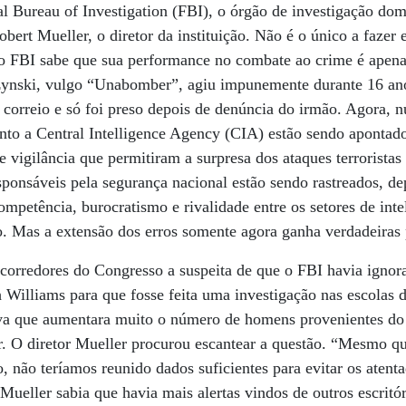
ral Bureau of Investigation (FBI), o órgão de investigação do
bert Mueller, o diretor da instituição. Não é o único a fazer
o FBI sabe que sua performance no combate ao crime é apena
ynski, vulgo “Unabomber”, agiu impunemente durante 16 ano
correio e só foi preso depois de denúncia do irmão. Agora, 
nto a Central Intelligence Agency (CIA) estão sendo apontad
e vigilância que permitiram a surpresa dos ataques terrorista
ponsáveis pela segurança nacional estão sendo rastreados, de
petência, burocratismo e rivalidade entre os setores de intel
o. Mas a extensão dos erros somente agora ganha verdadeiras
corredores do Congresso a suspeita de que o FBI havia ignora
 Williams para que fosse feita uma investigação nas escolas 
ava que aumentara muito o número de homens provenientes d
r. O diretor Mueller procurou escantear a questão. “Mesmo q
, não teríamos reunido dados suficientes para evitar os atent
 Mueller sabia que havia mais alertas vindos de outros escritó