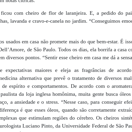
 notas cítricas.
ficou com cheiro de flor de laranjeira. E, a pedido do pa
lhas, lavanda e cravo-e-canela no jardim. “Conseguimos emoc
eos usados em casa não promete mais do que bem-estar. É is
 Dell’Amore, de São Paulo. Todos os dias, ela borrifa a casa
em diversos pontos. “Sentir esse cheiro em casa me dá a sensa
 expectativas maiores e eleja as fragrâncias de acord
medicina alternativa que prevê o tratamento de diversos m
s de espírito e comportamentos. De acordo com o aromater
 paulista da loja inglesa homônima, muita gente busca óleos
aço, a ansiedade e o stress. “Nesse caso, para conseguir efe
diferença é que esses óleos, quando são corretamente extraí
omplexas que estimulam regiões do cérebro. Os cheiros sinté
eurologista Luciano Pinto, da Universidade Federal de São Pau