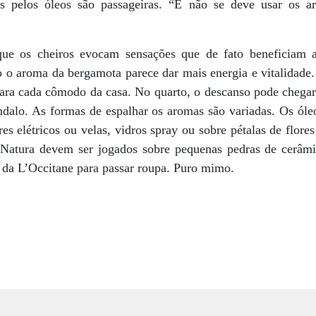
as pelos óleos são passageiras. “E não se deve usar os 
ue os cheiros evocam sensações que de fato beneficiam 
o aroma da bergamota parece dar mais energia e vitalidade. P
para cada cômodo da casa. No quarto, o descanso pode chega
ndalo. As formas de espalhar os aromas são variadas. Os óle
s elétricos ou velas, vidros spray ou sobre pétalas de flore
 Natura devem ser jogados sobre pequenas pedras de cerâ
da L’Occitane para passar roupa. Puro mimo.