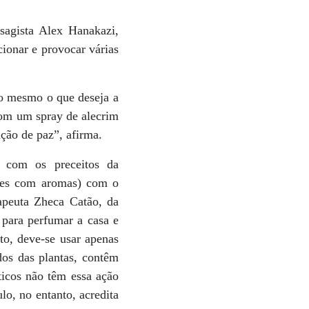
isagista Alex Hanakazi,
ionar e provocar várias
so mesmo o que deseja a
 com um spray de alecrim
ção de paz”, afirma.
o com os preceitos da
ales com aromas) com o
apeuta Zheca Catão, da
 para perfumar a casa e
ito, deve-se usar apenas
dos das plantas, contêm
ticos não têm essa ação
lo, no entanto, acredita