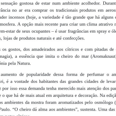
 sensação gostosa de estar num ambiente acolhedor. Durant
rância no ar era comprar os tradicionais produtos em aero
der incensos (hoje, a variedade é tão grande que há alguns 
mosfera. A opção mais recente para criar um clima atrativo 
m-estar de seus ocupantes – é usar fragrâncias em spray e ól
, lojas de produtos naturais e até confecções.
 os gostos, dos amadeirados aos cítricos e com pitadas de
omagia), a essência que imita o cheiro do mar (Aromaknau
nia pela Natura.
aumento de popularidade dessa forma de perfumar o amb
ri, é a vontade dos habitantes das grandes cidades de lev
z por isso essa demanda tenha merecido mais atenção dos par
 o que há de mais atual em arquitetura e decoração. Na ediçã
os ambientes da mostra foram aromatizados pelo osmólogo (
aulo. “O cheiro dá alma aos ambientes”, sustenta. Uma das