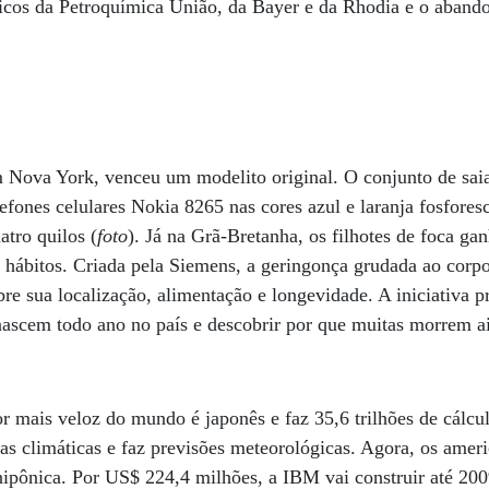
micos da Petroquímica União, da Bayer e da Rhodia e o aband
ova York, venceu um modelito original. O conjunto de saia 
fones celulares Nokia 8265 nas cores azul e laranja fosfore
atro quilos (
foto
). Já na Grã-Bretanha, os filhotes de foca ga
us hábitos. Criada pela Siemens, a geringonça grudada ao corp
bre sua localização, alimentação e longevidade. A iniciativa p
nascem todo ano no país e descobrir por que muitas morrem ai
r mais veloz do mundo é japonês e faz 35,6 trilhões de cálc
as climáticas e faz previsões meteorológicas. Agora, os amer
nipônica. Por US$ 224,4 milhões, a IBM vai construir até 2