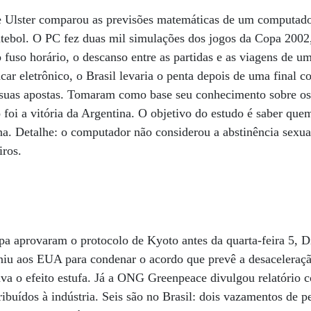
de Ulster comparou as previsões matemáticas de um computad
futebol. O PC fez duas mil simulações dos jogos da Copa 200
o fuso horário, o descanso entre as partidas e as viagens de u
car eletrônico, o Brasil levaria o penta depois de uma final co
 suas apostas. Tomaram como base seu conhecimento sobre os 
o foi a vitória da Argentina. O objetivo do estudo é saber que
. Detalhe: o computador não considerou a abstinência sexual
iros.
pa aprovaram o protocolo de Kyoto antes da quarta-feira 5, 
uniu aos EUA para condenar o acordo que prevê a desaceleraç
ava o efeito estufa. Já a ONG Greenpeace divulgou relatório 
buídos à indústria. Seis são no Brasil: dois vazamentos de pe