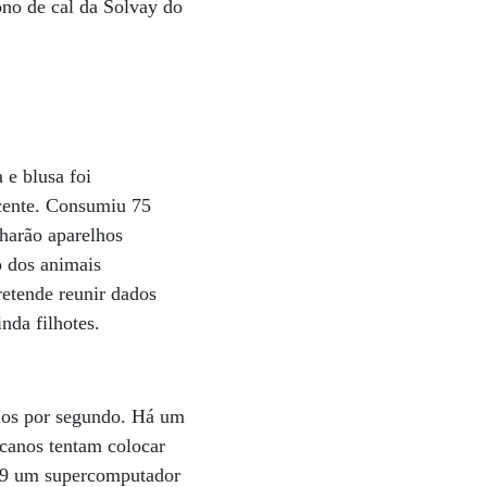
ono de cal da Solvay do
e blusa foi
scente. Consumiu 75
nharão aparelhos
o dos animais
retende reunir dados
nda filhotes.
ulos por segundo. Há um
icanos tentam colocar
009 um supercomputador