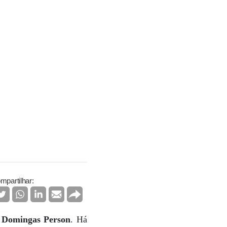
mpartilhar:
e
Domingas Person
. Há