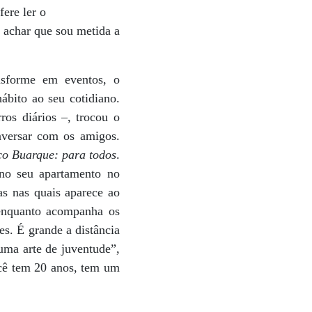
ere ler o
 achar que sou metida a
nsforme em eventos, o
ábito ao seu cotidiano.
os diários –, trocou o
nversar com os amigos.
o Buarque: para todos
.
o no seu apartamento no
as nas quais aparece ao
enquanto acompanha os
es. É grande a distância
uma arte de juventude”,
ocê tem 20 anos, tem um