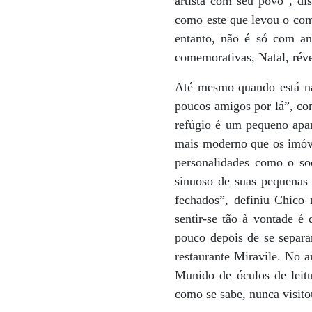
artista com seu povo”, di
como este que levou o compo
entanto, não é só com ani
comemorativas, Natal, révei
Até mesmo quando está na 
poucos amigos por lá”, con
refúgio é um pequeno apar
mais moderno que os imóve
personalidades como o so
sinuoso de suas pequenas
fechados”, definiu Chico
sentir-se tão à vontade é
pouco depois de se separa
restaurante Miravile. No 
Munido de óculos de leitu
como se sabe, nunca visito