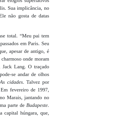
ar elogios superlativos
lis. Sua implicância, no
“Ele não gosta de datas
ase total. “Meu pai tem
 passados em Paris. Seu
e, apesar de antigo, é
ro charmoso onde moram
, Jack Lang. O traçado
pode-se andar de olhos
As cidades
. Talvez por
. Em fevereiro de 1997,
 no Marais, jantando no
 uma parte de
Budapeste
.
a capital húngara, que,