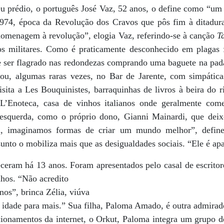
eu prédio, o português José Vaz, 52 anos, o define como “um
974, época da Revolução dos Cravos que pôs fim à ditadura 
omenagem à revolução”, elogia Vaz, referindo-se à canção
T
los militares. Como é praticamente desconhecido em plagas 
 ser flagrado nas redondezas comprando uma baguete na pada
ou, algumas raras vezes, no Bar de Jarente, com simpática
ita a Les Bouquinistes, barraquinhas de livros à beira do 
e L’Enoteca, casa de vinhos italianos onde geralmente com
esquerda, como o próprio dono, Gianni Mainardi, que deixo
, imaginamos formas de criar um mundo melhor”, define
sunto o mobiliza mais que as desigualdades sociais. “Ele é ap
ceram há 13 anos. Foram apresentados pelo casal de escrito
nhos. “Não acredito
nos”, brinca Zélia, viúva
 idade para mais.” Sua filha, Paloma Amado, é outra admirado
cionamentos da internet, o Orkut, Paloma integra um grupo d