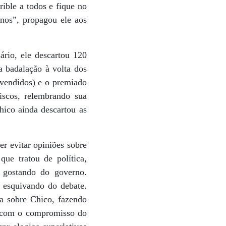
ible a todos e fique no
nos”, propagou ele aos
rio, ele descartou 120
 badalação à volta dos
 vendidos) e o premiado
iscos, relembrando sua
hico ainda descartou as
r evitar opiniões sobre
ue tratou de política,
r gostando do governo.
e esquivando do debate.
a sobre Chico, fazendo
to com o compromisso do