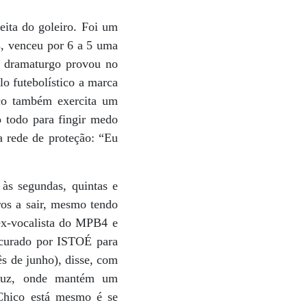
eita do goleiro. Foi um
s, venceu por 6 a 5 uma
 e dramaturgo provou no
o futebolístico a marca
ico também exercita um
 todo para fingir medo
a rede de proteção: “Eu
 às segundas, quintas e
ros a sair, mesmo tendo
 ex-vocalista do MPB4 e
ocurado por ISTOÉ para
ês de junho), disse, com
e Luz, onde mantém um
 Chico está mesmo é se