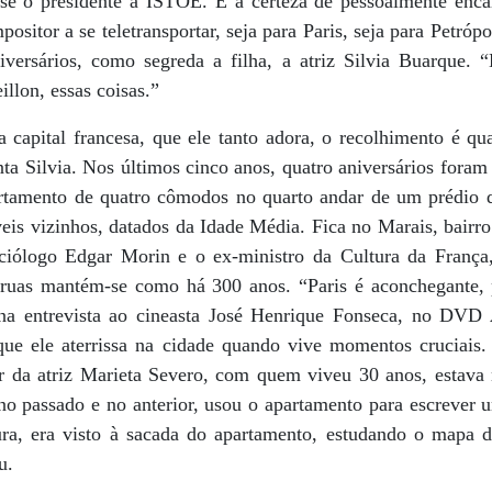
sse o presidente a ISTOÉ. É a certeza de pessoalmente encar
sitor a se teletransportar, seja para Paris, seja para Petrópo
versários, como segreda a filha, a atriz Silvia Buarque. 
llon, essas coisas.”
capital francesa, que ele tanto adora, o recolhimento é qu
ta Silvia. Nos últimos cinco anos, quatro aniversários foram
tamento de quatro cômodos no quarto andar de um prédio qu
is vizinhos, datados da Idade Média. Fica no Marais, bair
ciólogo Edgar Morin e o ex-ministro da Cultura da França
 ruas mantém-se como há 300 anos. “Paris é aconchegante, 
 na entrevista ao cineasta José Henrique Fonseca, no DVD
 que ele aterrissa na cidade quando vive momentos cruciais
r da atriz Marieta Severo, com quem viveu 30 anos, estava
ano passado e no anterior, usou o apartamento para escrever
ra, era visto à sacada do apartamento, estudando o mapa d
u.