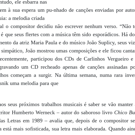
tudo, ele esbarra nas
 Tem à sua espera um pu-nhado de canções enviadas por aut
quia: a melodia criada
al o compositor decidiu não escrever nenhum verso. “Não 
 é que seus flertes com a música têm sido esporádicos. Há do
nto da atriz Maria Paula e do músico João Suplicy, seus viz
 simpático, João mostrou umas composições e ele ficou cant
ecentemente, participou dos CDs de Carlinhos Vergueiro e
gravando um CD recheado apenas de canções assinadas po
lhos começam a surgir. Na última semana, numa rara inve
snik uma melodia para que
aos seus próximos trabalhos musicais é saber se vão manter 
escritor Humberto Werneck – autor do saboroso livro
Chico Bu
s Letras em 1989 – avalia que, depois de o compositor se 
a está mais sofisticada, sua letra mais elaborada. Quando aind