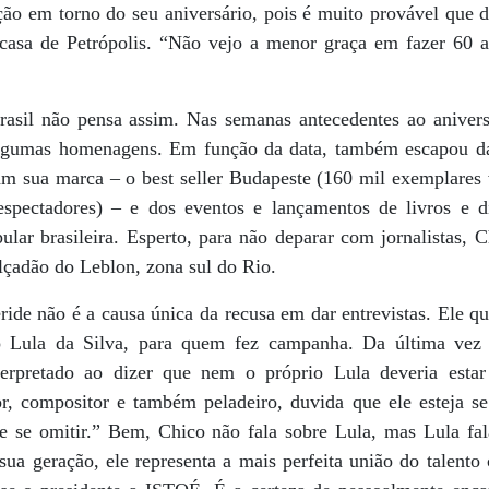
ão em torno do seu aniversário, pois é muito provável que dr
casa de Petrópolis. “Não vejo a menor graça em fazer 60 a
asil não pensa assim. Nas semanas antecedentes ao aniversá
 algumas homenagens. Em função da data, também escapou da
vam sua marca – o best seller Budapeste (160 mil exemplares
spectadores) – e dos eventos e lançamentos de livros e d
lar brasileira. Esperto, para não deparar com jornalistas, C
lçadão do Leblon, zona sul do Rio.
de não é a causa única da recusa em dar entrevistas. Ele que
 Lula da Silva, para quem fez campanha. Da última vez q
erpretado ao dizer que nem o próprio Lula deveria esta
or, compositor e também peladeiro, duvida que ele esteja s
 se omitir.” Bem, Chico não fala sobre Lula, mas Lula fal
ua geração, ele representa a mais perfeita união do talen