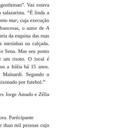
 gentleman”. Vaz estava
salazarista. “É linda a
anto mar
, cuja execução
francesas, o autor de
A
ria da esquina das ruas
s mesinhas na calçada.
rio Sena. Mas seu ponto
e um risoto. O local é
u a Itália há 15 anos.
 Mainardi. Segundo o
aixonado por futebol.”
res Jorge Amado e Zélia
ra. Participante
e duas mil pessoas cujo