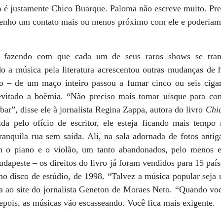
o é justamente Chico Buarque. Paloma não escreve muito. Pref
Tenho um contato mais ou menos próximo com ele e poderiam
, fazendo com que cada um de seus raros shows se tra
o a música pela literatura acrescentou outras mudanças de h
 – de um maço inteiro passou a fumar cinco ou seis cigarr
evitado a boêmia. “Não preciso mais tomar uísque para co
bar”, disse ele à jornalista Regina Zappa, autora do livro
Chic
ida pelo ofício de escritor, ele esteja ficando mais temp
anquila rua sem saída. Ali, na sala adornada de fotos antig
m o piano e o violão, um tanto abandonados, pelo menos 
udapeste – os direitos do livro já foram vendidos para 15 país
o disco de estúdio, de 1998. “Talvez a música popular seja 
sta ao site do jornalista Geneton de Moraes Neto. “Quando v
epois, as músicas vão escasseando. Você fica mais exigente.