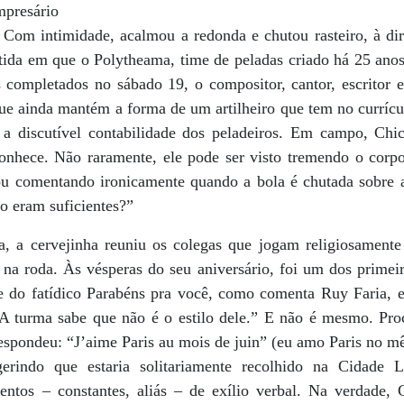
mpresário
 Com intimidade, acalmou a redonda e chutou rasteiro, à dir
rtida em que o Polytheama, time de peladas criado há 25 ano
 completados no sábado 19, o compositor, cantor, escritor
ue ainda mantém a forma de um artilheiro que tem no currícul
o a discutível contabilidade dos peladeiros. Em campo, Ch
nhece. Não raramente, ele pode ser visto tremendo o corpo
ou comentando ironicamente quando a bola é chutada sobre 
o eram suficientes?”
da, a cervejinha reuniu os colegas que jogam religiosamente
 na roda. Às vésperas do seu aniversário, foi um dos primei
ivre do fatídico Parabéns pra você, como comenta Ruy Faria,
“A turma sabe que não é o estilo dele.” E não é mesmo. Pr
 respondeu: “J’aime Paris au mois de juin” (eu amo Paris no m
gerindo que estaria solitariamente recolhido na Cidad
ntos – constantes, aliás – de exílio verbal. Na verdade,