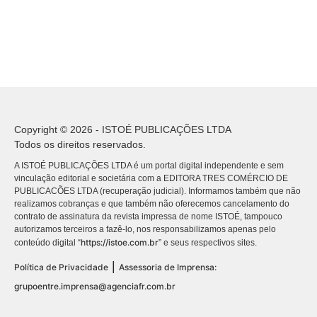
Copyright © 2026 - ISTOÉ PUBLICAÇÕES LTDA
Todos os direitos reservados.
A ISTOÉ PUBLICAÇÕES LTDA é um portal digital independente e sem
vinculação editorial e societária com a EDITORA TRES COMÉRCIO DE
PUBLICACÕES LTDA (recuperação judicial). Informamos também que não
realizamos cobranças e que também não oferecemos cancelamento do
contrato de assinatura da revista impressa de nome ISTOÉ, tampouco
autorizamos terceiros a fazê-lo, nos responsabilizamos apenas pelo
https://istoe.com.br
conteúdo digital “
” e seus respectivos sites.
|
Política de Privacidade
Assessoria de Imprensa:
grupoentre.imprensa@agenciafr.com.br