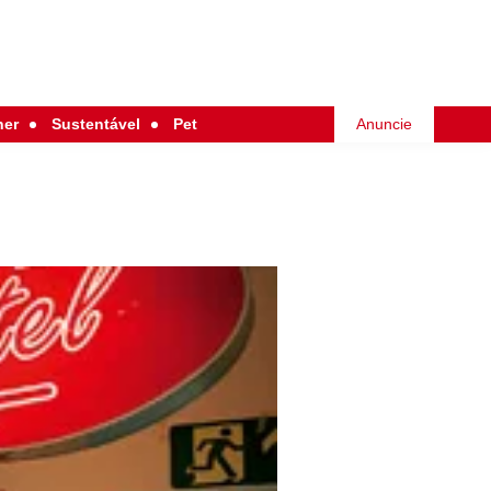
her
Sustentável
Pet
Anuncie