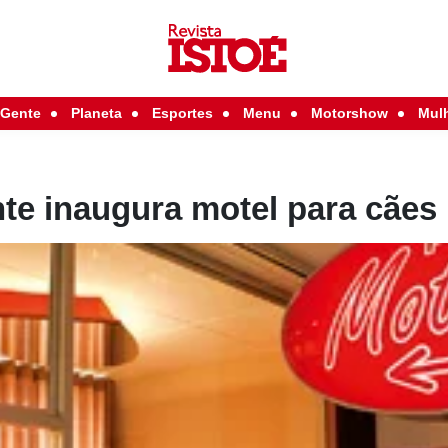
Gente
Planeta
Esportes
Menu
Motorshow
Mul
te inaugura motel para cães