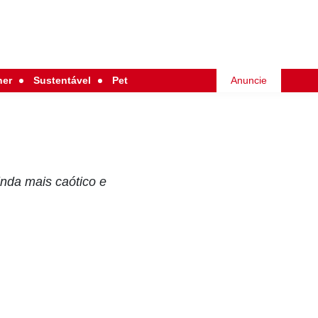
her
Sustentável
Pet
Anuncie
inda mais caótico e