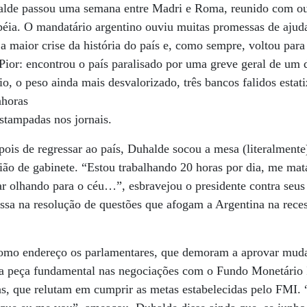
lde passou uma semana entre Madri e Roma, reunido com out
éia. O mandatário argentino ouviu muitas promessas de ajuda,
 a maior crise da história do país e, como sempre, voltou para 
Pior: encontrou o país paralisado por uma greve geral de um d
o, o peso ainda mais desvalorizado, três bancos falidos estat
nhoras
estampadas nos jornais.
ois de regressar ao país, Duhalde socou a mesa (literalment
ião de gabinete. “Estou trabalhando 20 horas por dia, me ma
ar olhando para o céu…”, esbravejou o presidente contra seus 
ssa na resolução de questões que afogam a Argentina na rece
como endereço os parlamentares, que demoram a aprovar muda
peça fundamental nas negociações com o Fundo Monetário In
as, que relutam em cumprir as metas estabelecidas pelo FMI.