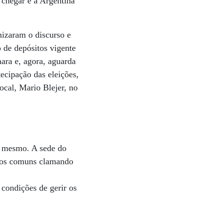
 chegar e a Argentina
nizaram o discurso e
o de depósitos vigente
ara e, agora, aguarda
ecipação das eleições,
ocal, Mario Blejer, no
o mesmo. A sede do
dãos comuns clamando
 condições de gerir os