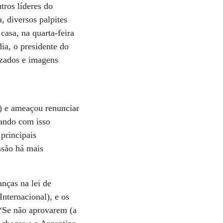
ros líderes do
 diversos palpites
casa, na quarta-feira
ia, o presidente do
izados e imagens
e) e ameaçou renunciar
tando com isso
principais
ssão há mais
nças na lei de
ternacional), e os
 “Se não aprovarem (a