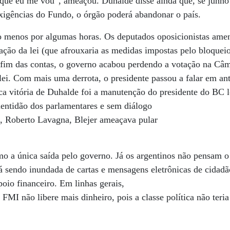
 que eu me vou”, ameaçou. Duhalde disse ainda que, se junho
xigências do Fundo, o órgão poderá abandonar o país.
ao menos por algumas horas. Os deputados oposicionistas ame
vação da lei (que afrouxaria as medidas impostas pelo bloquei
fim das contas, o governo acabou perdendo a votação na Câm
ei. Com mais uma derrota, o presidente passou a falar em ant
a vitória de Duhalde foi a manutenção do presidente do BC l
lentidão dos parlamentares e sem diálogo
, Roberto Lavagna, Blejer ameaçava pular
mo a única saída pelo governo. Já os argentinos não pensam 
á sendo inundada de cartas e mensagens eletrônicas de cida
poio financeiro. Em linhas gerais,
MI não libere mais dinheiro, pois a classe política não teria