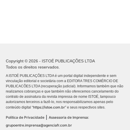
Copyright © 2026 - ISTOÉ PUBLICAÇÕES LTDA
Todos os direitos reservados.
A ISTOÉ PUBLICAÇÕES LTDA é um portal digital independente e sem
vinculação editorial e societária com a EDITORA TRES COMÉRCIO DE
PUBLICACÕES LTDA (recuperação judicial). Informamos também que não
realizamos cobranças e que também não oferecemos cancelamento do
contrato de assinatura da revista impressa de nome ISTOÉ, tampouco
autorizamos terceiros a fazê-lo, nos responsabilizamos apenas pelo
https://istoe.com.br
conteúdo digital “
” e seus respectivos sites.
|
Política de Privacidade
Assessoria de Imprensa:
grupoentre.imprensa@agenciafr.com.br