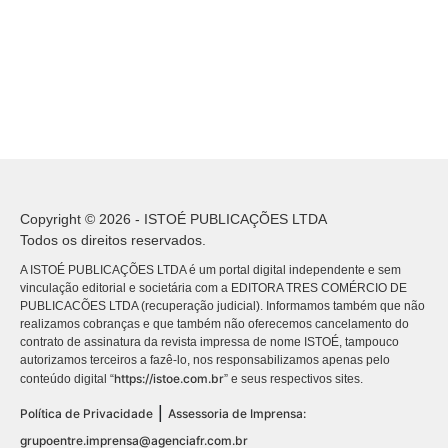
Copyright © 2026 - ISTOÉ PUBLICAÇÕES LTDA
Todos os direitos reservados.
A ISTOÉ PUBLICAÇÕES LTDA é um portal digital independente e sem
vinculação editorial e societária com a EDITORA TRES COMÉRCIO DE
PUBLICACÕES LTDA (recuperação judicial). Informamos também que não
realizamos cobranças e que também não oferecemos cancelamento do
contrato de assinatura da revista impressa de nome ISTOÉ, tampouco
autorizamos terceiros a fazê-lo, nos responsabilizamos apenas pelo
https://istoe.com.br
conteúdo digital “
” e seus respectivos sites.
|
Política de Privacidade
Assessoria de Imprensa:
grupoentre.imprensa@agenciafr.com.br