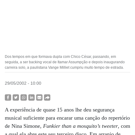
Dos tempos em que formava dupla com Chico César, passando, em
seguida, a ser backing vocal de Itamar Assumpção e depois inaugurando
carreira solo, a paulistana Vange Milliet cumpriu muito tempo de estrada.
29/05/2002 - 10:00
A experiência de quase 15 anos lhe deu segurança
musical suficiente para encarar uma canção do repertório
de Nina Simone,
Funkier than a mosquito’s tweeter
, com
a qual ela abre este seu terceiro disco. Em arranjo de