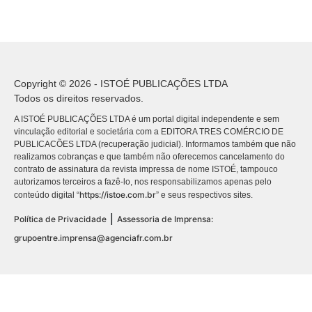
Copyright © 2026 - ISTOÉ PUBLICAÇÕES LTDA
Todos os direitos reservados.
A ISTOÉ PUBLICAÇÕES LTDA é um portal digital independente e sem
vinculação editorial e societária com a EDITORA TRES COMÉRCIO DE
PUBLICACÕES LTDA (recuperação judicial). Informamos também que não
realizamos cobranças e que também não oferecemos cancelamento do
contrato de assinatura da revista impressa de nome ISTOÉ, tampouco
autorizamos terceiros a fazê-lo, nos responsabilizamos apenas pelo
https://istoe.com.br
conteúdo digital “
” e seus respectivos sites.
|
Política de Privacidade
Assessoria de Imprensa:
grupoentre.imprensa@agenciafr.com.br