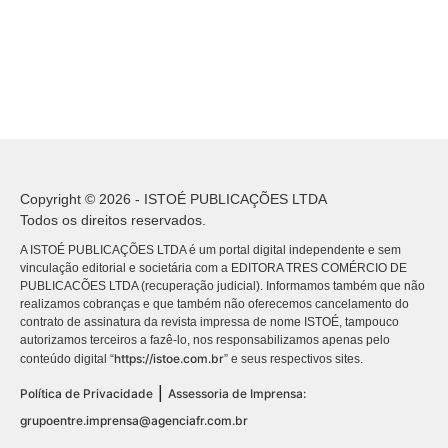
Copyright © 2026 - ISTOÉ PUBLICAÇÕES LTDA
Todos os direitos reservados.
A ISTOÉ PUBLICAÇÕES LTDA é um portal digital independente e sem
vinculação editorial e societária com a EDITORA TRES COMÉRCIO DE
PUBLICACÕES LTDA (recuperação judicial). Informamos também que não
realizamos cobranças e que também não oferecemos cancelamento do
contrato de assinatura da revista impressa de nome ISTOÉ, tampouco
autorizamos terceiros a fazê-lo, nos responsabilizamos apenas pelo
https://istoe.com.br
conteúdo digital “
” e seus respectivos sites.
|
Política de Privacidade
Assessoria de Imprensa:
grupoentre.imprensa@agenciafr.com.br