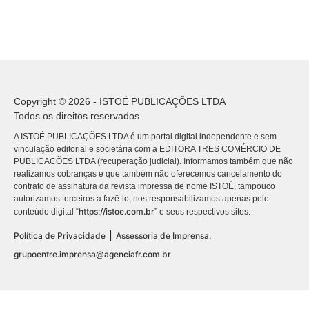
Copyright © 2026 - ISTOÉ PUBLICAÇÕES LTDA
Todos os direitos reservados.
A ISTOÉ PUBLICAÇÕES LTDA é um portal digital independente e sem
vinculação editorial e societária com a EDITORA TRES COMÉRCIO DE
PUBLICACÕES LTDA (recuperação judicial). Informamos também que não
realizamos cobranças e que também não oferecemos cancelamento do
contrato de assinatura da revista impressa de nome ISTOÉ, tampouco
autorizamos terceiros a fazê-lo, nos responsabilizamos apenas pelo
https://istoe.com.br
conteúdo digital “
” e seus respectivos sites.
|
Política de Privacidade
Assessoria de Imprensa:
grupoentre.imprensa@agenciafr.com.br