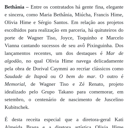
Bethânia –
Entre os contratados há gente fina, elegante
e sincera, como Maria Bethânia, Miúcha, Francis Hime,
Olivia Hime e Sérgio Santos. Em relação aos projetos
escolhidos para realização em parceria, há quituteiros do
porte de Wagner Tiso, Joyce, Toquinho e Marcelo
Vianna cantando sucessos de seu avô Pixinguinha. Dos
lançamentos recentes, um dos destaques é
Mar de
algodão
, no qual Olivia Hime navega delicadamente
pela obra de Dorival Caymmi ao recriar clássicos como
Saudade de Itapoã
ou
O bem do mar
. O outro é
Memorial
, de Wagner Tiso e Zé Renato, projeto
idealizado pelo Grupo Takano para comemorar, em
setembro, o centenário de nascimento de Juscelino
Kubitschek.
É desta receita especial que a diretora-geral Kati
Almeida Braga e a diretora artística Olivia Hime