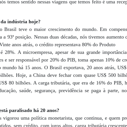
nós temos sentido nessas viagens que temos feito é uma recep
da indústria hoje?
 Brasil teve o maior crescimento do mundo. Em compensa
a a 93ª posição. Nessas duas décadas, nós tivemos aumento 
 Vinte anos atrás, o crédito representava 80% do Produto
e é 28%. A microempresa, apesar de sua grande importânc
res e ser responsável por 20% do PIB, toma apenas 10% de cr
o mundo há 15 anos. O Brasil exportava, 20 anos atrás, US$
ilhões. Hoje, a China deve fechar com quase US$ 500 bilhõ
US$ 80 bilhões. A carga tributária, que era de 16% do PIB, 
cação, saúde, segurança, previdência se paga à parte, nos
está paralisado há 20 anos?
 vigorou uma política monetarista, que continua, e quem pr
tidos, sem crédito, com juros altos, carga tributária crescent