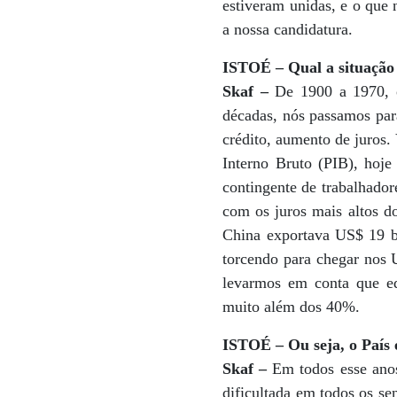
estiveram unidas, e o que 
a nossa candidatura.
ISTOÉ – Qual a situação 
Skaf –
De 1900 a 1970, o
décadas, nós passamos par
crédito, aumento de juros.
Interno Bruto (PIB), hoj
contingente de trabalhado
com os juros mais altos d
China exportava US$ 19 b
torcendo para chegar nos 
levarmos em conta que edu
muito além dos 40%.
ISTOÉ – Ou seja, o País 
Skaf –
Em todos esse anos
dificultada em todos os sen