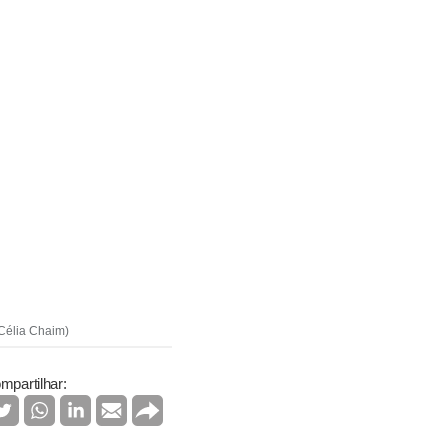
 Célia Chaim)
mpartilhar: