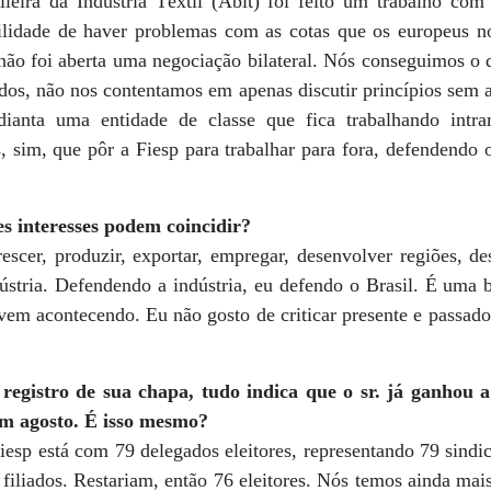
ileira da Indústria Têxtil (Abit) foi feito um trabalho com
bilidade de haver problemas com as cotas que os europeus
ão foi aberta uma negociação bilateral. Nós conseguimos o
dos, não nos contentamos em apenas discutir princípios sem 
ianta uma entidade de classe que fica trabalhando intra
 sim, que pôr a Fiesp para trabalhar para fora, defendendo o
 interesses podem coincidir?
escer, produzir, exportar, empregar, desenvolver regiões, de
ústria. Defendendo a indústria, eu defendo o Brasil. É uma b
vem acontecendo. Eu não gosto de criticar presente e passado
egistro de sua chapa, tudo indica que o sr. já ganhou a
 em agosto. É isso mesmo?
esp está com 79 delegados eleitores, representando 79 sindic
 filiados. Restariam, então 76 eleitores. Nós temos ainda mai