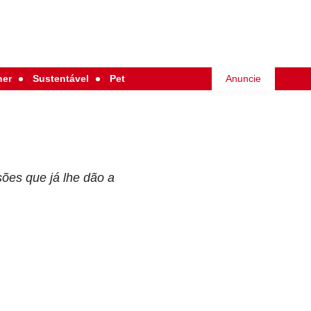
her
Sustentável
Pet
Anuncie
ões que já lhe dão a