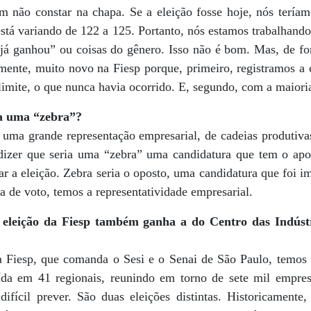
m não constar na chapa. Se a eleição fosse hoje, nós teríam
está variando de 122 a 125. Portanto, nós estamos trabalhand
já ganhou” ou coisas do gênero. Isso não é bom. Mas, de fo
camente, muito novo na Fiesp porque, primeiro, registramos
limite, o que nunca havia ocorrido. E, segundo, com a maioria
ia uma “zebra”?
uma grande representação empresarial, de cadeias produtivas
dizer que seria uma “zebra” uma candidatura que tem o apo
ar a eleição. Zebra seria o oposto, uma candidatura que foi i
a de voto, temos a representatividade empresarial.
leição da Fiesp também ganha a do Centro das Indústr
 Fiesp, que comanda o Sesi e o Senai de São Paulo, temos o
uída em 41 regionais, reunindo em torno de sete mil empre
difícil prever. São duas eleições distintas. Historicamente