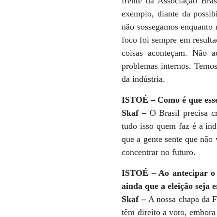
frente da Associação Bras
exemplo, diante da possi
não sossegamos enquanto n
foco foi sempre em resulta
coisas aconteçam. Não ad
problemas internos. Temos,
da indústria.
ISTOÉ – Como é que esses
Skaf –
O Brasil precisa cr
tudo isso quem faz é a ind
que a gente sente que não 
concentrar no futuro.
ISTOÉ – Ao antecipar o r
ainda que a eleição seja
Skaf –
A nossa chapa da Fi
têm direito a voto, embora