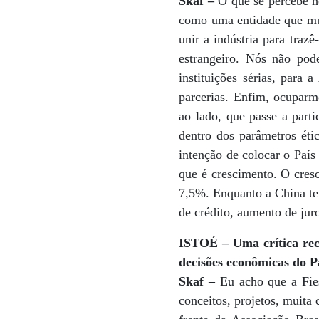
Skaf –
O que se percebe ho
como uma entidade que mui
unir a indústria para traz
estrangeiro. Nós não pod
instituições sérias, para
parcerias. Enfim, ocuparm
ao lado, que passe a parti
dentro dos parâmetros étic
intenção de colocar o País
que é crescimento. O cres
7,5%. Enquanto a China tev
de crédito, aumento de jur
ISTOÉ – Uma crítica reco
decisões econômicas do Pa
Skaf –
Eu acho que a Fie
conceitos, projetos, muita