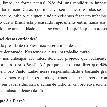
a, limpa, de forma natural. Não foi uma candidatura impo
dor romano Cesar, que indicava seu sucessor e todos se cu
maduro, sabe o que quer, e nós precisamos fazer um trabalho 
to que o Brasil está precisando rapidamente entrar numa era
ndo que uma entidade de classe como a Fiesp/Ciesp cumpra se
el dessas entidades?
o presidente da Fiesp não é ser crítico de fatos
ite derramado. Nós temos que ter um trabalho muito
 nos antecipar aos fatos, defender projetos que realmente
rojeto para o Brasil. Até porque se costuma dizer que 40%
 em São Paulo. Então nossa responsabilidade é bastante gr
e devemos respeitar os limites, temos que ter parceria co
 seu papel significaria, acima de tudo, ter um projeto nacional
da indústria dentro da Fiesp.
ue é a Fiesp?