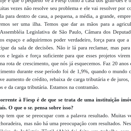
je é que o pequeno vê a Fiesp como a casa dos gran-des e 
tas vezes não resolve seu problema e ele vai resolver por c
ê-la para dentro de casa, a pequena, a média, a grande, empre
emos ser uma ilha. Temos que dar as mãos para a agricul
 a Assembléia Legislativa de São Paulo, Câmara dos Deputa
os espaço e adquirirmos poder verdadeiro, força para que a 
cipar da sala de decisões. Não ir lá para reclamar, mas para 
os e legais e força suficiente para que esses projetos vire
 na rota de crescimento, que nós já esquecemos. Faz 20 anos 
cimento durante esse período foi de 1,9%, quando o mundo 
e aumento de crédito, rebaixa de carga tributária e de juros
os e da carga tributária. Estamos na contramão.
rrente à Fiesp é de que se trata de uma instituição imóv
ís. O que o sr. pensa sobre isso?
sp tem que se preocupar com a palavra resultado. Muitas ve
 choradeira, mas não há uma preocupação com resultados. Nes