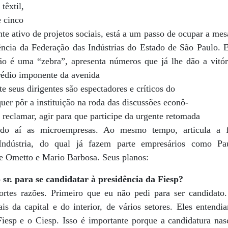
têxtil,
e cinco
pante ativo de projetos sociais, está a um passo de ocupar a me
ência da Federação das Indústrias do Estado de São Paulo. E
ão é uma “zebra”, apresenta números que já lhe dão a vitó
rédio imponente da avenida
e seus dirigentes são espectadores e críticos do
quer pôr a instituição na roda das discussões econô-
 reclamar, agir para que participe da urgente retomada
indo aí as microempresas. Ao mesmo tempo, articula a 
 Indústria, do qual já fazem parte empresários como Pa
e Ometto e Mario Barbosa. Seus planos:
sr. para se candidatar à presidência da Fiesp?
rtes razões. Primeiro que eu não pedi para ser candidat
ais da capital e do interior, de vários setores. Eles entendi
Fiesp e o Ciesp. Isso é importante porque a candidatura na