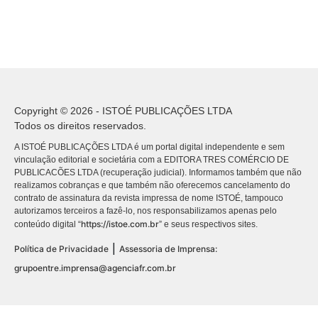
Copyright © 2026 - ISTOÉ PUBLICAÇÕES LTDA
Todos os direitos reservados.
A ISTOÉ PUBLICAÇÕES LTDA é um portal digital independente e sem
vinculação editorial e societária com a EDITORA TRES COMÉRCIO DE
PUBLICACÕES LTDA (recuperação judicial). Informamos também que não
realizamos cobranças e que também não oferecemos cancelamento do
contrato de assinatura da revista impressa de nome ISTOÉ, tampouco
autorizamos terceiros a fazê-lo, nos responsabilizamos apenas pelo
https://istoe.com.br
conteúdo digital “
” e seus respectivos sites.
|
Política de Privacidade
Assessoria de Imprensa:
grupoentre.imprensa@agenciafr.com.br